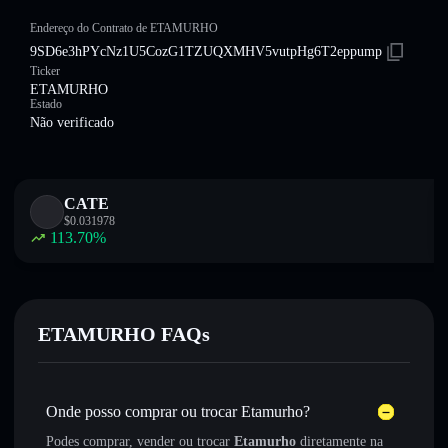
Endereço do Contrato de ETAMURHO
9SD6e3hPYcNz1U5CozG1TZUQXMHV5vutpHg6T2eppump
Ticker
ETAMURHO
Estado
Não verificado
CATE
$
0.031978
113.70
%
ETAMURHO FAQs
Onde posso comprar ou trocar Etamurho?
Podes comprar, vender ou trocar
Etamurho
diretamente na