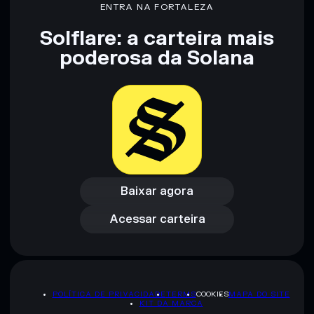
concentração
Etamurho
ENTRA NA FORTALEZA
Solflare: a carteira mais
Aviso legal: Esta informação é apenas para fins educativos e
poderosa da Solana
não constitui aconselhamento financeiro. Faz sempre a tua
pesquisa. Dados fornecidos pelo rugcheck.xyz.
Baixar agora
Acessar carteira
Baixar agora
Acessar carteira
POLÍTICA DE PRIVACIDADE
TERMS
COOKIES
MAPA DO SITE
KIT DA MARCA