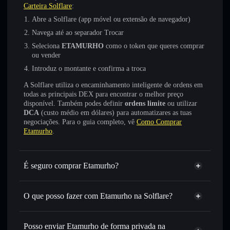
Carteira Solflare
:
Abre a Solflare (app móvel ou extensão de navegador)
Navega até ao separador Trocar
Seleciona
ETAMURHO
como o token que queres comprar
ou vender
Introduz o montante e confirma a troca
A Solflare utiliza o encaminhamento inteligente de ordens em
todas as principais DEX para encontrar o melhor preço
disponível. Também podes definir
ordens limite
ou utilizar
DCA
(custo médio em dólares) para automatizares as tuas
negociações. Para o guia completo, vê
Como Comprar
Etamurho
.
É seguro comprar Etamurho?
Etamurho
não está verificado
O que posso fazer com Etamurho na Solflare?
Etamurho
Carteira Solflare
Trocar instantaneamente
— trocar ETAMURHO por
Posso enviar Etamurho de forma privada na