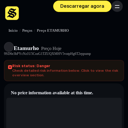
Descarregar agora
Menu
Início
/
Preços
/
Preço ETAMURHO
Etamurho
Preço Hoje
9SD6e3hPYcNz1U5CozG1TZUQXMHV5vutpHg6T2eppump
Risk status: Danger
Check detailed risk information below. Click to view the risk
overview section.
No price information available at this time.