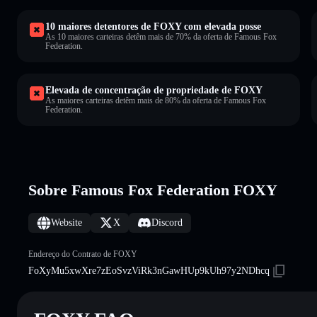
10 maiores detentores de FOXY com elevada posse
As 10 maiores carteiras detêm mais de 70% da oferta de Famous Fox
Federation.
Elevada de concentração de propriedade de FOXY
As maiores carteiras detêm mais de 80% da oferta de Famous Fox
Federation.
Sobre Famous Fox Federation FOXY
Website
X
Discord
Endereço do Contrato de FOXY
FoXyMu5xwXre7zEoSvzViRk3nGawHUp9kUh97y2NDhcq