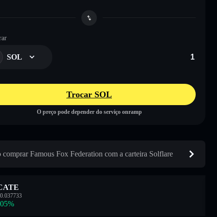
ar
SOL
Trocar SOL
O preço pode depender do serviço onramp
comprar Famous Fox Federation com a carteira Solflare
CATE
0.037733
.05
%