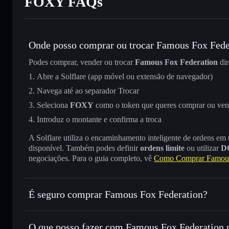
FOXY FAQs
Onde posso comprar ou trocar Famous Fox Fede
Podes comprar, vender ou trocar
Famous Fox Federation
dir
Abre a Solflare (app móvel ou extensão de navegador)
Navega até ao separador Trocar
Seleciona
FOXY
como o token que queres comprar ou ven
Introduz o montante e confirma a troca
A Solflare utiliza o encaminhamento inteligente de ordens em
disponível. Também podes definir
ordens limite
ou utilizar
D
negociações. Para o guia completo, vê
Como Comprar Famous
É seguro comprar Famous Fox Federation?
Famous Fox Federation
não está verificado
O que posso fazer com Famous Fox Federation n