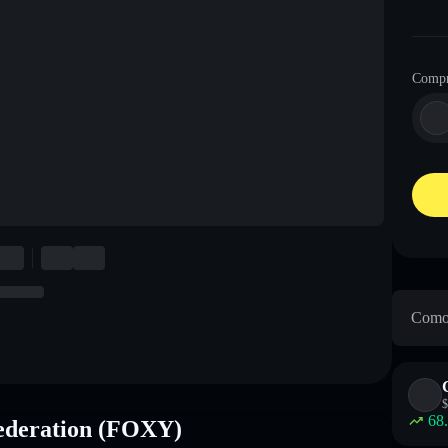
Compr
Como 
$
68
Federation (FOXY)