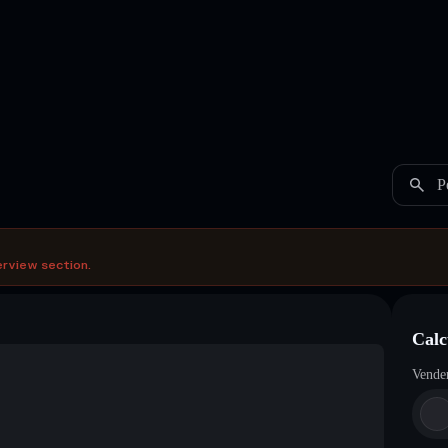
P
erview section.
Calc
Vende