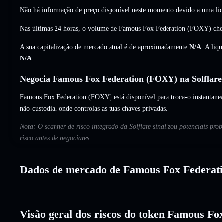
Não há informação de preço disponível neste momento devido a uma liq
Nas últimas 24 horas, o volume de Famous Fox Federation (FOXY) ch
A sua capitalização de mercado atual é de aproximadamente
N/A
. A liq
N/A
.
Negocia Famous Fox Federation (FOXY) na Solflare
Famous Fox Federation (FOXY) está disponível para troca-o instantanea
não-custodial onde controlas as tuas chaves privadas.
Nota: O scanner de risco integrado da Solflare sinalizou potenciais p
risco antes de negociares.
Dados de mercado de Famous Fox Federat
Visão geral dos riscos do token Famous Fo