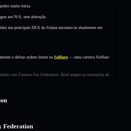
uidez muito baixa.
egou aos
N/A
,
sem alteração
.
uidez nas principais DEX da Solana encontra-se atualmente em
mente e define ordens limite na
Solflare
— uma carteira Solflare
roblemas com Famous Fox Federation. Revê sempre as avaliações de
ion
x Federation