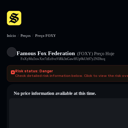
Início
/
Preços
/
Preço FOXY
Famous Fox Federation
(FOXY)
Preço Hoje
FoXyMu5xwXre7zEoSvzViRk3nGawHUp9kUh97y2NDhcq
Risk status: Danger
Check detailed risk information below. Click to view the risk ov
No price information available at this time.