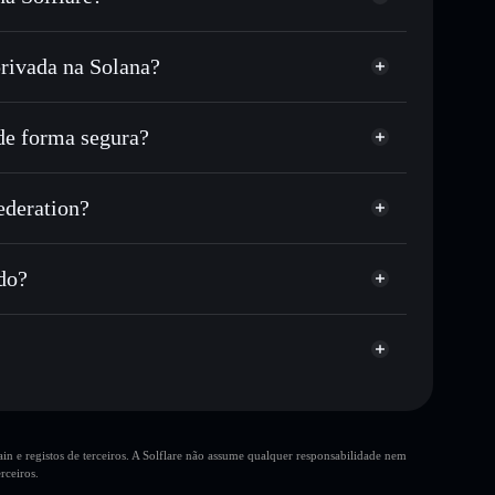
rivada na Solana?
ou milhares de outros tokens Solana com
r preço disponível
eço-alvo para FOXY
e forma segura?
tempo em FOXY
carteira não-custodial
Solflare
 publicamente as carteiras usando o Agregador de
ration
ederation?
Agregador de
me, capitalização de mercado e liquidez de FOXY
ederation
ustodial onde controlas as tuas chaves privadas
hcq
do?
FOXY
n e registos de terceiros. A Solflare não assume qualquer responsabilidade nem
10 principais carteiras
rceiros.
única carteira