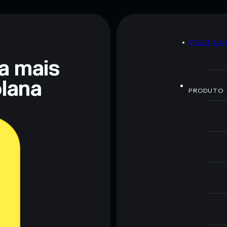
80% de concentração
Famous Fox Federation
POLÍTICA
 não constitui aconselhamento financeiro. Faz sempre a
ra mais
lana
PRODUTO