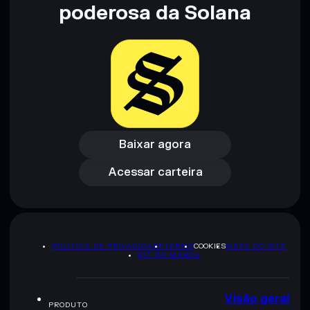
não constitui aconselhamento financeiro. Faz sempre a tua
poderosa da Solana
pesquisa. Dados fornecidos pelo rugcheck.xyz.
Baixar agora
Acessar carteira
Baixar agora
Acessar carteira
POLÍTICA DE PRIVACIDADE
TERMS
COOKIES
MAPA DO SITE
KIT DA MARCA
Visão geral
PRODUTO