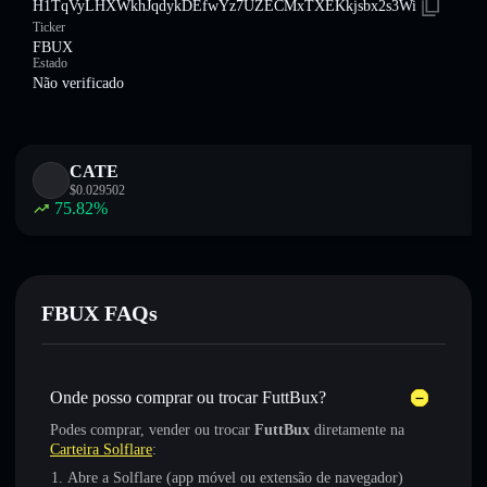
H1TqVyLHXWkhJqdykDEfwYz7UZECMxTXEKkjsbx2s3Wi
Ticker
FBUX
Estado
Não verificado
CATE
$
0.029502
75.82
%
FBUX FAQs
Onde posso comprar ou trocar FuttBux?
Podes comprar, vender ou trocar
FuttBux
diretamente na
Carteira Solflare
:
Abre a Solflare (app móvel ou extensão de navegador)