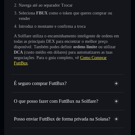
Navega até ao separador Trocar
Seleciona
FBUX
como o token que queres comprar ou
vender
Introduz o montante e confirma a troca
A Solflare utiliza o encaminhamento inteligente de ordens em
todas as principais DEX para encontrar o melhor preço
disponível. Também podes definir
ordens limite
ou utilizar
DCA
(custo médio em dólares) para automatizares as tuas
negociações. Para o guia completo, vê
Como Comprar
FuttBux
.
É seguro comprar FuttBux?
FuttBux
não está verificado
O que posso fazer com FuttBux na Solflare?
FuttBux
Carteira Solflare
Trocar instantaneamente
— trocar FBUX por SOL,
Posso enviar FuttBux de forma privada na Solana?
USDC ou milhares de outros tokens Solana com
Agregador de Privacidade
encaminhamento inteligente de ordens para obteres o
melhor preço disponível