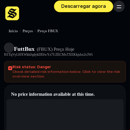
Descarregar agora
Menu
Início
/
Preços
/
Preço FBUX
FuttBux
(FBUX)
Preço Hoje
H1TqVyLHXWkhJqdykDEfwYz7UZECMxTXEKkjsbx2s3Wi
Risk status: Danger
Check detailed risk information below. Click to view the risk
overview section.
No price information available at this time.