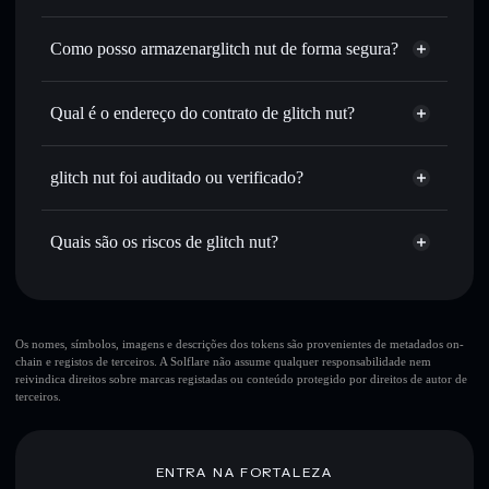
encaminhamento inteligente de ordens para obteres o
Agregador de Privacidade
melhor preço disponível
Como posso armazenarglitch nut de forma segura?
Definir ordens limite
— automatizar transações ao teu
preço-alvo para GLITCHNUT
glitch nut
carteira
Utilizar DCA
— investir de forma faseada ao longo do
não-custodial
Solflare
Qual é o endereço do contrato de glitch nut?
tempo em GLITCHNUT
Enviar de forma privada
— transferir GLITCHNUT sem
glitch nut
associar publicamente as carteiras usando o Agregador de
HoT5vA1YgduMZZXa6zyBc56g1RozShDWm9LHcG5upump
Solflare
glitch nut
glitch nut foi auditado ou verificado?
Agregador de Privacidade
Privacidade integrado da Solflare
glitch nut
não está verificado
Acompanhar em tempo real
— monitorizar o preço,
GLITCHNUT
volume, capitalização de mercado e liquidez de
Quais são os riscos de glitch nut?
Carteira Solflare
GLITCHNUT
Manter em segurança
— guardar GLITCHNUT numa
Principais riscos para glitch nut:
carteira não-custodial onde controlas as tuas chaves privadas
10 principais carteiras
Os nomes, símbolos, imagens e descrições dos tokens são provenientes de metadados on-
chain e registos de terceiros. A Solflare não assume qualquer responsabilidade nem
glitch nut
reivindica direitos sobre marcas registadas ou conteúdo protegido por direitos de autor de
única carteira
terceiros.
glitch nut
glitch nut
liquidez limitada
80% de concentração
glitch nut
ENTRA NA FORTALEZA