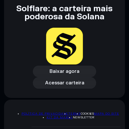
Solflare: a carteira mais
Aviso legal: Esta informação é apenas para fins educativos e
não constitui aconselhamento financeiro. Faz sempre a tua
poderosa da Solana
pesquisa. Dados fornecidos pelo rugcheck.xyz.
Baixar agora
Acessar carteira
Baixar agora
Acessar carteira
POLÍTICA DE PRIVACIDADE
TERMS
COOKIES
MAPA DO SITE
KIT DA MARCA
NEWSLETTER