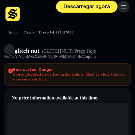
Descarregar agora
Menu
Início
/
Preços
/
Preço GLITCHNUT
glitch nut
(GLITCHNUT)
Preço Hoje
HoT5vA1YgduMZZXa6zyBc56g1RozShDWm9LHcG5upump
Risk status: Danger
Check detailed risk information below. Click to view the risk
overview section.
No price information available at this time.