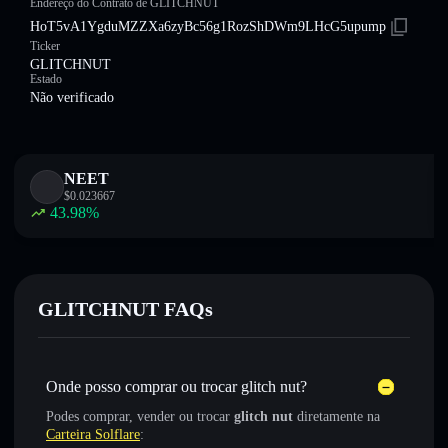
Endereço do Contrato de GLITCHNUT
HoT5vA1YgduMZZXa6zyBc56g1RozShDWm9LHcG5upump
Ticker
GLITCHNUT
Estado
Não verificado
NEET
$
0.023667
43.98
%
GLITCHNUT FAQs
Onde posso comprar ou trocar glitch nut?
Podes comprar, vender ou trocar
glitch nut
diretamente na
Carteira Solflare
: