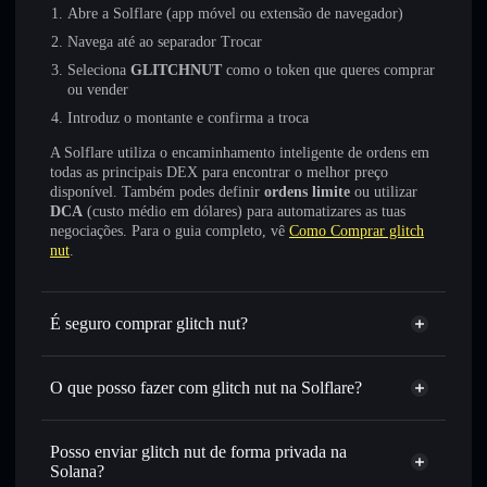
Abre a Solflare (app móvel ou extensão de navegador)
Navega até ao separador Trocar
Seleciona
GLITCHNUT
como o token que queres comprar
ou vender
Introduz o montante e confirma a troca
A Solflare utiliza o encaminhamento inteligente de ordens em
todas as principais DEX para encontrar o melhor preço
disponível. Também podes definir
ordens limite
ou utilizar
DCA
(custo médio em dólares) para automatizares as tuas
negociações. Para o guia completo, vê
Como Comprar glitch
nut
.
É seguro comprar glitch nut?
glitch nut
não está verificado
O que posso fazer com glitch nut na Solflare?
glitch nut
Carteira Solflare
Trocar instantaneamente
— trocar GLITCHNUT por
Posso enviar glitch nut de forma privada na
SOL, USDC ou milhares de outros tokens Solana com
Solana?