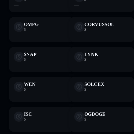
—
—
OMFG
CORVUSSOL
$—
$—
—
—
$NAP
LYNK
$—
$—
—
—
WEN
SOLCEX
$—
$—
—
—
ISC
OGDOGE
$—
$—
—
—