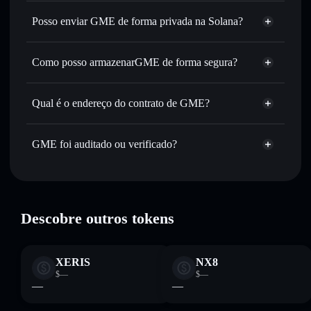
GME
Carteira Solflare
Trocar instantaneamente
— trocar GME por SOL, USDC
Posso enviar GME de forma privada na Solana?
ou milhares de outros tokens Solana com encaminhamento
Carteira Solflare
Agregador de
inteligente de ordens para obteres o melhor preço
Privacidade
disponível
Como posso armazenarGME de forma segura?
GME
Definir ordens limite
— automatizar transações ao teu
GME
carteira
preço-alvo para GME
não-custodial
Solflare
Qual é o endereço do contrato de GME?
Utilizar DCA
— investir de forma faseada ao longo do
tempo em GME
GME
Enviar de forma privada
— transferir GME sem associar
8wXtPeU6557ETkp9WHFY1n1EcU6NxDvbAggHGsMYiHsB
GME foi auditado ou verificado?
Agregador de Privacidade
publicamente as carteiras usando o Agregador de
Privacidade integrado da Solflare
GME
verificado
GME
Carteira
Acompanhar em tempo real
— monitorizar o preço,
Solflare
volume, capitalização de mercado e liquidez de GME
Manter em segurança
— guardar GME numa carteira
Descobre outros tokens
não-custodial onde controlas as tuas chaves privadas
XERIS
NX8
$—
$—
—
—