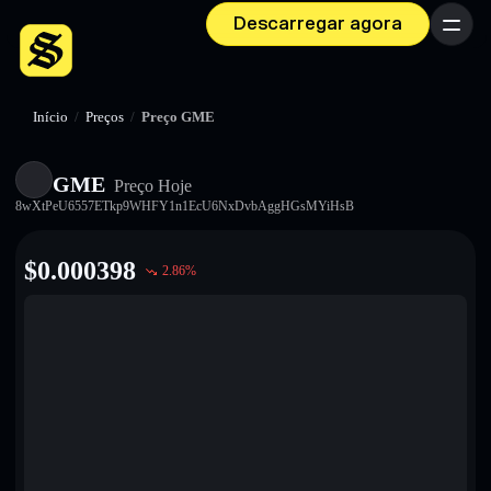
Descarregar agora
Menu
Início
/
Preços
/
Preço GME
GME
Preço Hoje
8wXtPeU6557ETkp9WHFY1n1EcU6NxDvbAggHGsMYiHsB
$
0.000398
2.86
%