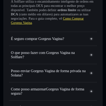
A Solflare utiliza o encaminhamento inteligente de ordens em
todas as principais DEX para encontrar o melhor preço
disponível. Também podes definir
ordens limite
ou utilizar
DCA
(custo médio em dólares) para automatizares as tuas
negociações. Para o guia completo, vê
Como Comprar
Gorgeus Vagina
.
É seguro comprar Gorgeus Vagina?
Gorgeus Vagina
não está verificado
O que posso fazer com Gorgeus Vagina na
Solflare?
Gorgeus Vagina
Carteira Solflare
Trocar instantaneamente
— trocar GORGINA por SOL,
Posso enviar Gorgeus Vagina de forma privada na
USDC ou milhares de outros tokens Solana com
Solana?
encaminhamento inteligente de ordens para obteres o
Agregador de Privacidade
melhor preço disponível
Como posso armazenarGorgeus Vagina de forma
Definir ordens limite
— automatizar transações ao teu
segura?
preço-alvo para GORGINA
Utilizar DCA
— investir de forma faseada ao longo do
Gorgeus Vagina
tempo em GORGINA
carteira não-custodial
Solflare