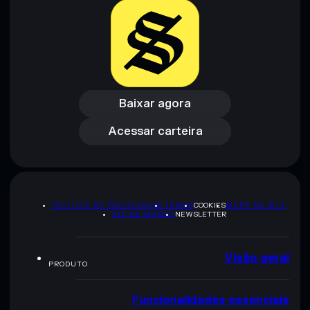
Gorgeus Vagina
Aviso legal: Esta informação é apenas para fins educativos e
não constitui aconselhamento financeiro. Faz sempre a tua
pesquisa. Dados fornecidos pelo rugcheck.xyz.
Baixar agora
Acessar carteira
Baixar agora
Acessar carteira
POLÍTICA DE PRIVACIDADE
TERMS
COOKIES
MAPA DO SITE
KIT DA MARCA
NEWSLETTER
Visão geral
PRODUTO
Funcionalidades essenciais