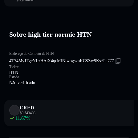
Sobre high tier normie HTN
Endereço do Contrato de HTN
4T74MyJTgeYLzHAiX4qcMfNjwogsvpKCSZw9KscTu777
Ticker
HTN
Estado
Não verificado
CRED
$
0.543408
11.67
%