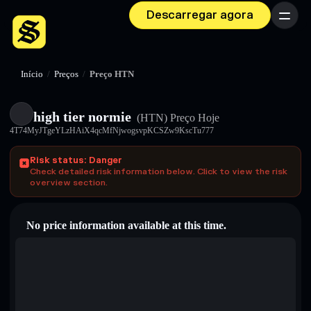
Descarregar agora
Menu
Início
/
Preços
/
Preço HTN
high tier normie
(HTN)
Preço Hoje
4T74MyJTgeYLzHAiX4qcMfNjwogsvpKCSZw9KscTu777
Risk status: Danger
Check detailed risk information below. Click to view the risk
overview section.
No price information available at this time.