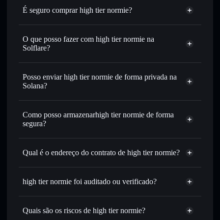
É seguro comprar high tier normie?
high tier normie
não está verificado
O que posso fazer com high tier normie na
Solflare?
high tier normie
Carteira Solflare
Trocar instantaneamente
— trocar HTN por SOL, USDC
Posso enviar high tier normie de forma privada na
ou milhares de outros tokens Solana com encaminhamento
Solana?
inteligente de ordens para obteres o melhor preço
Agregador de Privacidade
disponível
Como posso armazenarhigh tier normie de forma
Definir ordens limite
— automatizar transações ao teu
segura?
preço-alvo para HTN
Utilizar DCA
— investir de forma faseada ao longo do
high tier normie
tempo em HTN
carteira não-custodial
Solflare
Qual é o endereço do contrato de high tier normie?
Enviar de forma privada
— transferir HTN sem associar
publicamente as carteiras usando o Agregador de
high tier
Solflare
high tier normie
Privacidade integrado da Solflare
normie
high tier normie foi auditado ou verificado?
Agregador de Privacidade
4T74MyJTgeYLzHAiX4qcMfNjwogsvpKCSZw9KscTu777
Acompanhar em tempo real
— monitorizar o preço,
high tier normie
não está verificado
volume, capitalização de mercado e liquidez de HTN
Quais são os riscos de high tier normie?
Manter em segurança
— guardar HTN numa carteira não-
HTN
Carteira
custodial onde controlas as tuas chaves privadas