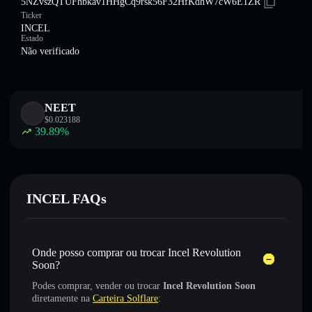
5NZvszQTUFhbkav1HHgCq9rsk56F32HfKdhW7cW6E1ZR
Ticker
INCEL
Estado
Não verificado
NEET
$
0.023188
39.89
%
INCEL FAQs
Onde posso comprar ou trocar Incel Revolution
Soon?
Podes comprar, vender ou trocar
Incel Revolution Soon
diretamente na
Carteira Solflare
: