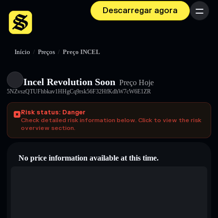
Descarregar agora
Menu
Início
/
Preços
/
Preço INCEL
Incel Revolution Soon
Preço Hoje
5NZvszQTUFhbkav1HHgCq9rsk56F32HfKdhW7cW6E1ZR
Risk status: Danger
Check detailed risk information below. Click to view the risk
overview section.
No price information available at this time.