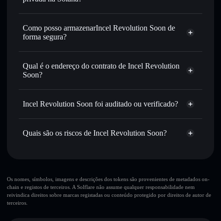
encaminhamento inteligente de ordens para obteres o
Agregador de Privacidade
melhor preço disponível
Como posso armazenarIncel Revolution Soon de
Definir ordens limite
— automatizar transações ao teu
forma segura?
preço-alvo para INCEL
Utilizar DCA
— investir de forma faseada ao longo do
Incel Revolution Soon
tempo em INCEL
carteira não-custodial
Solflare
Qual é o endereço do contrato de Incel Revolution
Enviar de forma privada
— transferir INCEL sem
Soon?
associar publicamente as carteiras usando o Agregador de
Solflare
Incel Revolution Soon
Privacidade integrado da Solflare
Incel
Agregador de Privacidade
Revolution Soon
Acompanhar em tempo real
— monitorizar o preço,
Incel Revolution Soon foi auditado ou verificado?
5NZvszQTUFhbkav1HHgCq9rsk56F32HfKdhW7cW6E1ZR
volume, capitalização de mercado e liquidez de INCEL
Incel Revolution Soon
não está verificado
Manter em segurança
— guardar INCEL numa carteira
Quais são os riscos de Incel Revolution Soon?
não-custodial onde controlas as tuas chaves privadas
INCEL
Carteira
Solflare
Principais riscos para Incel Revolution Soon:
Incel Revolution Soon
Os nomes, símbolos, imagens e descrições dos tokens são provenientes de metadados on-
chain e registos de terceiros. A Solflare não assume qualquer responsabilidade nem
liquidez limitada
reivindica direitos sobre marcas registadas ou conteúdo protegido por direitos de autor de
única carteira
terceiros.
Incel Revolution Soon