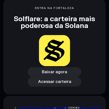
ENTRA NA FORTALEZA
Aviso legal: Esta informação é apenas para fins educativos e
não constitui aconselhamento financeiro. Faz sempre a tua
Solflare: a carteira mais
pesquisa. Dados fornecidos pelo rugcheck.xyz.
poderosa da Solana
Baixar agora
Acessar carteira
Baixar agora
Acessar carteira
POLÍTICA DE PRIVACIDADE
TERMS
COOKIES
MAPA DO SITE