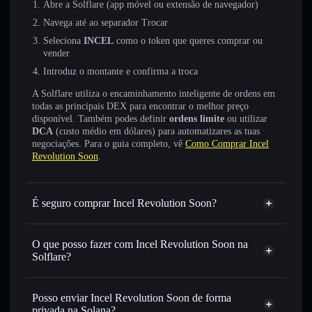
Abre a Solflare (app móvel ou extensão de navegador)
Navega até ao separador Trocar
Seleciona
INCEL
como o token que queres comprar ou
vender
Introduz o montante e confirma a troca
A Solflare utiliza o encaminhamento inteligente de ordens em
todas as principais DEX para encontrar o melhor preço
disponível. Também podes definir
ordens limite
ou utilizar
DCA
(custo médio em dólares) para automatizares as tuas
negociações. Para o guia completo, vê
Como Comprar Incel
Revolution Soon
.
É seguro comprar Incel Revolution Soon?
Incel Revolution Soon
não está verificado
O que posso fazer com Incel Revolution Soon na
Solflare?
Incel Revolution Soon
Carteira Solflare
Trocar instantaneamente
— trocar INCEL por SOL,
Posso enviar Incel Revolution Soon de forma
USDC ou milhares de outros tokens Solana com
privada na Solana?