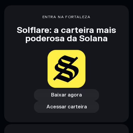
Aviso legal: Esta informação é apenas para fins educativos e
não constitui aconselhamento financeiro. Faz sempre a tua
ENTRA NA FORTALEZA
pesquisa. Dados fornecidos pelo rugcheck.xyz.
Solflare: a carteira mais
poderosa da Solana
Baixar agora
Acessar carteira
Baixar agora
Acessar carteira