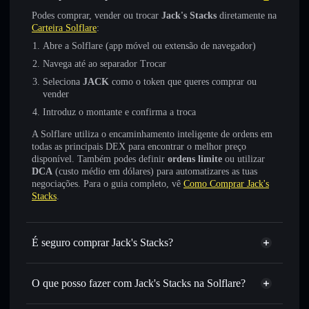
Podes comprar, vender ou trocar
Jack's Stacks
diretamente na
Carteira Solflare
:
Abre a Solflare (app móvel ou extensão de navegador)
Navega até ao separador Trocar
Seleciona
JACK
como o token que queres comprar ou
vender
Introduz o montante e confirma a troca
A Solflare utiliza o encaminhamento inteligente de ordens em
todas as principais DEX para encontrar o melhor preço
disponível. Também podes definir
ordens limite
ou utilizar
DCA
(custo médio em dólares) para automatizares as tuas
negociações. Para o guia completo, vê
Como Comprar Jack's
Stacks
.
É seguro comprar Jack's Stacks?
Jack's Stacks
não está verificado
O que posso fazer com Jack's Stacks na Solflare?
Jack's Stacks
Carteira Solflare