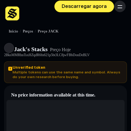
Descarregar agora
Menu
Início
/
Preços
/
Preço JACK
Jack's Stacks
Preço Hoje
2BksMMRhnTsxHZqdR6fn621p5bt3LC8jwFBbDonDeBLV
Unverified token
Multiple tokens can use the same name and symbol. Always
do your own research before buying.
No price information available at this time.