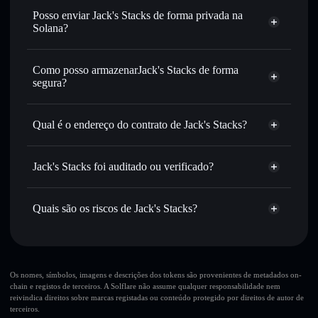
Trocar instantaneamente
— trocar JACK por SOL,
Posso enviar Jack's Stacks de forma privada na
USDC ou milhares de outros tokens Solana com
Solana?
encaminhamento inteligente de ordens para obteres o
Agregador de Privacidade
melhor preço disponível
Como posso armazenarJack's Stacks de forma
Definir ordens limite
— automatizar transações ao teu
segura?
preço-alvo para JACK
Utilizar DCA
— investir de forma faseada ao longo do
Jack's Stacks
tempo em JACK
carteira não-custodial
Solflare
Qual é o endereço do contrato de Jack's Stacks?
Enviar de forma privada
— transferir JACK sem associar
publicamente as carteiras usando o Agregador de
Jack's Stacks
Solflare
Jack's Stacks
Privacidade integrado da Solflare
2BksMMRhnTsxHZqdR6fn621p5bt3LC8jwFBbDonDeBLV
Jack's Stacks foi auditado ou verificado?
Agregador de Privacidade
Acompanhar em tempo real
— monitorizar o preço,
Jack's Stacks
não está verificado
volume, capitalização de mercado e liquidez de JACK
JACK
Carteira
Quais são os riscos de Jack's Stacks?
Manter em segurança
— guardar JACK numa carteira
Solflare
não-custodial onde controlas as tuas chaves privadas
Principais riscos para Jack's Stacks:
Jack's
Os nomes, símbolos, imagens e descrições dos tokens são provenientes de metadados on-
chain e registos de terceiros. A Solflare não assume qualquer responsabilidade nem
Stacks
mutáveis
reivindica direitos sobre marcas registadas ou conteúdo protegido por direitos de autor de
terceiros.