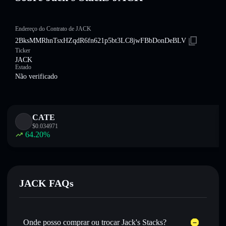
Endereço do Contrato de JACK
2BksMMRhnTsxHZqdR6fn621p5bt3LC8jwFBbDonDeBLV
Ticker
JACK
Estado
Não verificado
CATE
$
0.034971
64.20
%
JACK FAQs
Onde posso comprar ou trocar Jack's Stacks?