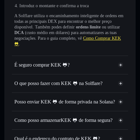
Introduz o montante e confirma a troca
A Solflare utiliza o encaminhamento inteligente de ordens em
todas as principais DEX para encontrar o melhor preço
disponível. Também podes definir
ordens limite
ou utilizar
DCA
(custo médio em dólares) para automatizares as tuas
negociações. Para o guia completo, vê
Como Comprar KEK
🐸
.
É seguro comprar KEK 🐸?
KEK 🐸
não está verificado
O que posso fazer com KEK 🐸 na Solflare?
KEK 🐸
Carteira Solflare
Trocar instantaneamente
— trocar KEK por SOL, USDC
Posso enviar KEK 🐸 de forma privada na Solana?
ou milhares de outros tokens Solana com encaminhamento
Agregador de Privacidade
inteligente de ordens para obteres o melhor preço
disponível
Como posso armazenarKEK 🐸 de forma segura?
Definir ordens limite
— automatizar transações ao teu
KEK 🐸
carteira
preço-alvo para KEK
não-custodial
Solflare
Qual é o endereço do contrato de KEK 🐸?
Utilizar DCA
— investir de forma faseada ao longo do