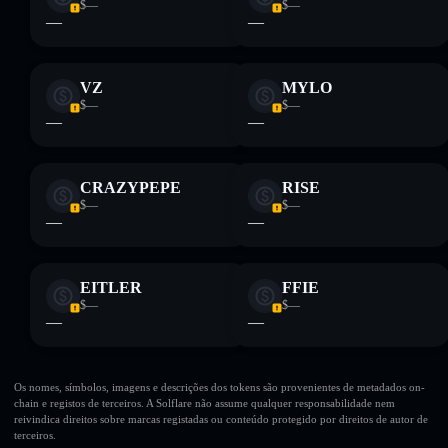
$—
$—
—
—
VZ
MYLO
$—
$—
—
—
CRAZYPEPE
RISE
$—
$—
—
—
EITLER
FFIE
$—
$—
—
—
Os nomes, símbolos, imagens e descrições dos tokens são provenientes de metadados on-
chain e registos de terceiros. A Solflare não assume qualquer responsabilidade nem
reivindica direitos sobre marcas registadas ou conteúdo protegido por direitos de autor de
terceiros.