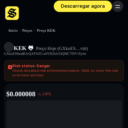
Descarregar agora
Menu
Início
/
Preços
/
Preço KEK
KEK 🐸
Preço Hoje
(GXkoES…virt)
GXkoESRmdKJcQAPJrZCce6YR2bJe33QMC7fNVtTjvirt
Risk status: Danger
Check detailed risk information below. Click to view the risk
overview section.
$
0.000008
2.05
%