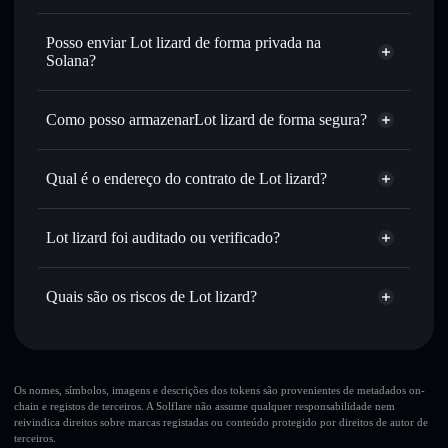
Lot lizard
Carteira Solflare
Trocar instantaneamente
— trocar LOT LIZARD por
Posso enviar Lot lizard de forma privada na
SOL, USDC ou milhares de outros tokens Solana com
Solana?
encaminhamento inteligente de ordens para obteres o
Agregador de Privacidade
melhor preço disponível
Como posso armazenarLot lizard de forma segura?
Definir ordens limite
— automatizar transações ao teu
preço-alvo para LOT LIZARD
Lot lizard
carteira
Utilizar DCA
— investir de forma faseada ao longo do
não-custodial
Solflare
Qual é o endereço do contrato de Lot lizard?
tempo em LOT LIZARD
Enviar de forma privada
— transferir LOT LIZARD sem
Lot lizard
associar publicamente as carteiras usando o Agregador de
EwDqSC9bg5HCMzgQYJuDtPcW6peS95KZp3bxgdWQpump
Solflare
Lot lizard
Lot lizard foi auditado ou verificado?
Agregador de Privacidade
Privacidade integrado da Solflare
Lot lizard
não está verificado
Acompanhar em tempo real
— monitorizar o preço,
LOT LIZARD
volume, capitalização de mercado e liquidez de LOT
Quais são os riscos de Lot lizard?
Carteira Solflare
LIZARD
Manter em segurança
— guardar LOT LIZARD numa
Principais riscos para Lot lizard:
carteira não-custodial onde controlas as tuas chaves privadas
Os nomes, símbolos, imagens e descrições dos tokens são provenientes de metadados on-
chain e registos de terceiros. A Solflare não assume qualquer responsabilidade nem
reivindica direitos sobre marcas registadas ou conteúdo protegido por direitos de autor de
terceiros.
Aviso legal: Esta informação é apenas para fins educativos e