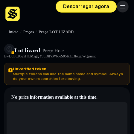
Descarregar agora
Menu
Início
/
Preços
/
Preço LOT LIZARD
Lot lizard
Preço Hoje
EwDqSC9bg5HCMzgQYJuDtPcW6peS95KZp3bxgdWQpump
Unverified token
Multiple tokens can use the same name and symbol. Always
do your own research before buying.
No price information available at this time.