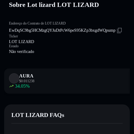
Sobre Lot lizard LOT LIZARD
Endereço do Contrato de LOT LIZARD
EwDqSC9bg5HCMzgQYJuDtPcW6peS95KZp3bxgdWQpump
Ticker
LOT LIZARD
Estado
Não verificado
AURA
$
0.011238
34.05
%
LOT LIZARD FAQs