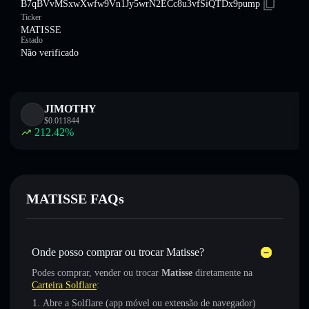
B7qBVvMSxwXwfw9Vn1Jy5wrN2ECc8u3vfSiQTDx9pump
Ticker
MATISSE
Estado
Não verificado
JIMOTHY
$
0.011844
212.42
%
MATISSE FAQs
Onde posso comprar ou trocar Matisse?
Podes comprar, vender ou trocar
Matisse
diretamente na
Carteira Solflare
:
Abre a Solflare (app móvel ou extensão de navegador)