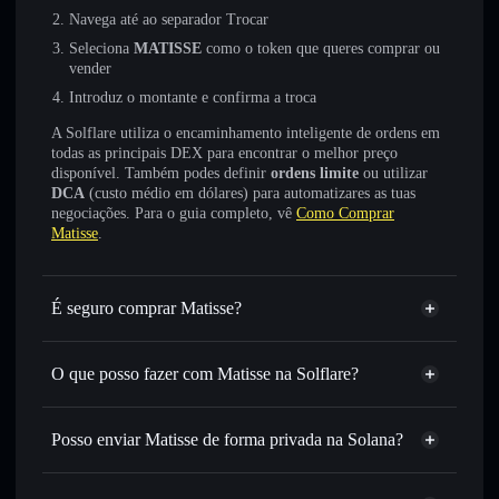
Navega até ao separador Trocar
Seleciona
MATISSE
como o token que queres comprar ou
vender
Introduz o montante e confirma a troca
A Solflare utiliza o encaminhamento inteligente de ordens em
todas as principais DEX para encontrar o melhor preço
disponível. Também podes definir
ordens limite
ou utilizar
DCA
(custo médio em dólares) para automatizares as tuas
negociações. Para o guia completo, vê
Como Comprar
Matisse
.
É seguro comprar Matisse?
Matisse
não está verificado
O que posso fazer com Matisse na Solflare?
Matisse
Carteira Solflare
Trocar instantaneamente
— trocar MATISSE por SOL,
Posso enviar Matisse de forma privada na Solana?
USDC ou milhares de outros tokens Solana com
Agregador de Privacidade
encaminhamento inteligente de ordens para obteres o
melhor preço disponível