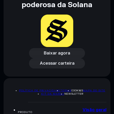
não constitui aconselhamento financeiro. Faz sempre a tua
poderosa da Solana
pesquisa. Dados fornecidos pelo rugcheck.xyz.
Baixar agora
Acessar carteira
Baixar agora
Acessar carteira
POLÍTICA DE PRIVACIDADE
TERMS
COOKIES
MAPA DO SITE
KIT DA MARCA
NEWSLETTER
Visão geral
PRODUTO