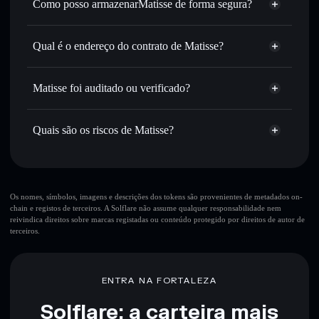
Como posso armazenarMatisse de forma segura?
Definir ordens limite
— automatizar transações ao teu
Matisse
carteira
preço-alvo para MATISSE
não-custodial
Solflare
Qual é o endereço do contrato de Matisse?
Utilizar DCA
— investir de forma faseada ao longo do
tempo em MATISSE
Matisse
Enviar de forma privada
— transferir MATISSE sem
B7qBVvMSxwXwfw9Vn1Jy5wrN2ECc8u3vfSiQTDx9pump
Solflare
Matisse
Matisse foi auditado ou verificado?
Agregador de Privacidade
associar publicamente as carteiras usando o Agregador de
Privacidade integrado da Solflare
Matisse
não está verificado
MATISSE
Carteira
Acompanhar em tempo real
— monitorizar o preço,
Quais são os riscos de Matisse?
Solflare
volume, capitalização de mercado e liquidez de MATISSE
Manter em segurança
— guardar MATISSE numa carteira
Principais riscos para Matisse:
não-custodial onde controlas as tuas chaves privadas
10 principais carteiras
Os nomes, símbolos, imagens e descrições dos tokens são provenientes de metadados on-
chain e registos de terceiros. A Solflare não assume qualquer responsabilidade nem
Matisse
reivindica direitos sobre marcas registadas ou conteúdo protegido por direitos de autor de
única carteira
terceiros.
Matisse
Matisse
liquidez limitada
80% de concentração
Matisse
ENTRA NA FORTALEZA
Solflare: a carteira mais
Aviso legal: Esta informação é apenas para fins educativos e