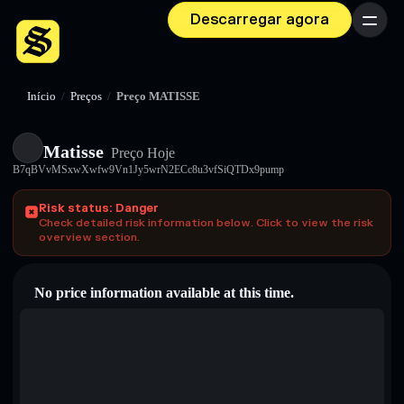
Descarregar agora
Menu
Início
/
Preços
/
Preço MATISSE
Matisse
Preço Hoje
B7qBVvMSxwXwfw9Vn1Jy5wrN2ECc8u3vfSiQTDx9pump
Risk status: Danger
Check detailed risk information below. Click to view the risk
overview section.
No price information available at this time.