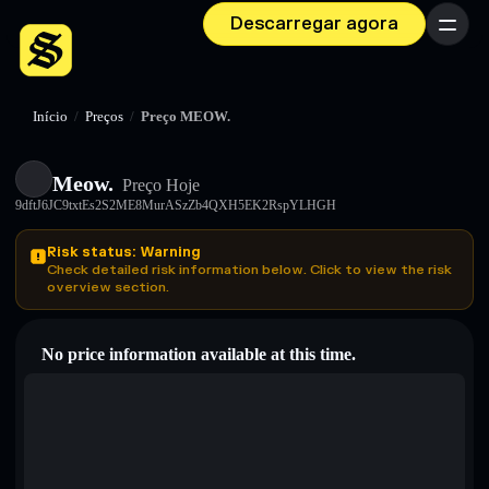
Descarregar agora
Menu
Início
/
Preços
/
Preço MEOW.
Meow.
Preço Hoje
9dftJ6JC9txtEs2S2ME8MurASzZb4QXH5EK2RspYLHGH
Risk status: Warning
Check detailed risk information below. Click to view the risk
overview section.
No price information available at this time.