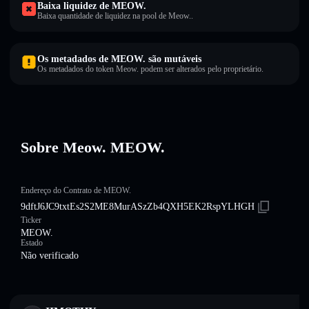
Baixa liquidez de MEOW.
Baixa quantidade de liquidez na pool de Meow..
Os metadados de MEOW. são mutáveis
Os metadados do token Meow. podem ser alterados pelo proprietário.
Sobre Meow. MEOW.
Endereço do Contrato de MEOW.
9dftJ6JC9txtEs2S2ME8MurASzZb4QXH5EK2RspYLHGH
Ticker
MEOW.
Estado
Não verificado