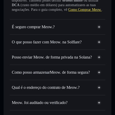
disponível. Também podes definir
ordens limite
ou utilizar
DCA
(custo médio em dólares) para automatizares as tuas
negociações. Para o guia completo, vê
Como Comprar Meow.
.
É seguro comprar Meow.?
Meow.
não está verificado
O que posso fazer com Meow. na Solflare?
Meow.
Carteira Solflare
Trocar instantaneamente
— trocar MEOW. por SOL,
Posso enviar Meow. de forma privada na Solana?
USDC ou milhares de outros tokens Solana com
Agregador de Privacidade
encaminhamento inteligente de ordens para obteres o
melhor preço disponível
Como posso armazenarMeow. de forma segura?
Definir ordens limite
— automatizar transações ao teu
Meow.
carteira
preço-alvo para MEOW.
não-custodial
Solflare
Qual é o endereço do contrato de Meow.?
Utilizar DCA
— investir de forma faseada ao longo do
tempo em MEOW.
Meow.
Enviar de forma privada
— transferir MEOW. sem
9dftJ6JC9txtEs2S2ME8MurASzZb4QXH5EK2RspYLHGH
Solflare
Meow.
Meow. foi auditado ou verificado?
Agregador de Privacidade
associar publicamente as carteiras usando o Agregador de
Privacidade integrado da Solflare
Meow.
não está verificado
MEOW.
Carteira