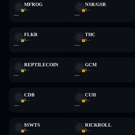
grande parte da liquidez está
MFROG
NSR/GSR
desbloqueada
Striker League
$—
$—
elevada concentração de
—
—
detentores
Striker League
FLKR
THC
$—
$—
—
—
Aviso legal: Esta informação é apenas para fins educativos e
não constitui aconselhamento financeiro. Faz sempre a tua
pesquisa. Dados fornecidos pelo rugcheck.xyz.
REPTILECOIN
GCM
$—
$—
—
—
CDB
CUH
$—
$—
—
—
$SWTS
RICKROLL
$—
$—