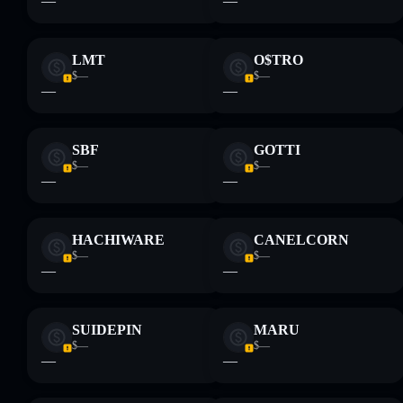
—
—
LMT
O$TRO
$—
$—
—
—
SBF
GOTTI
$—
$—
—
—
HACHIWARE
CANELCORN
$—
$—
—
—
SUIDEPIN
MARU
$—
$—
—
—