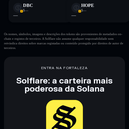
DBC
HOPE
$—
$—
—
—
Os nomes, símbolos, imagens e descrições dos tokens são provenientes de metadados on-
chain e registos de terceiros. A Solflare não assume qualquer responsabilidade nem
reivindica direitos sobre marcas registadas ou conteúdo protegido por direitos de autor de
terceiros.
ENTRA NA FORTALEZA
Solflare: a carteira mais
poderosa da Solana