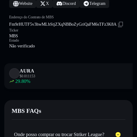
Website
X
Discord
Telegram
Endereço do Contrato de MBS
Fm9rHUTF5v3hwMLbStjZXqNBBoZyGriQaFM6sTFz3K8A
Ticker
MBS
Estado
Não verificado
AURA
$
0.011153
29.80
%
MBS FAQs
Onde posso comprar ou trocar Striker League?