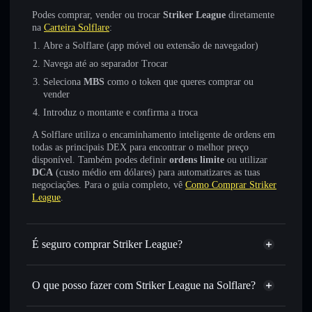
Podes comprar, vender ou trocar
Striker League
diretamente
na
Carteira Solflare
:
Abre a Solflare (app móvel ou extensão de navegador)
Navega até ao separador Trocar
Seleciona
MBS
como o token que queres comprar ou
vender
Introduz o montante e confirma a troca
A Solflare utiliza o encaminhamento inteligente de ordens em
todas as principais DEX para encontrar o melhor preço
disponível. Também podes definir
ordens limite
ou utilizar
DCA
(custo médio em dólares) para automatizares as tuas
negociações. Para o guia completo, vê
Como Comprar Striker
League
.
É seguro comprar Striker League?
Striker League
não está verificado
O que posso fazer com Striker League na Solflare?
Striker League
Carteira Solflare