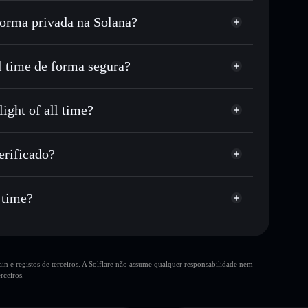
 forma privada na Solana?
C ou milhares de outros tokens Solana com
r preço disponível
eço-alvo para AUR78B
l time de forma segura?
tempo em AUR78B
 time
carteira não-custodial
Solflare
ar publicamente as carteiras usando o Agregador de
 of all time
ight of all time?
Agregador de
me, capitalização de mercado e liquidez de AUR78B
ight of all time
o-custodial onde controlas as tuas chaves privadas
p
erificado?
AUR78B
ado
 time?
10 principais
n e registos de terceiros. A Solflare não assume qualquer responsabilidade nem
ime
única
rceiros.
all time
Most tracked