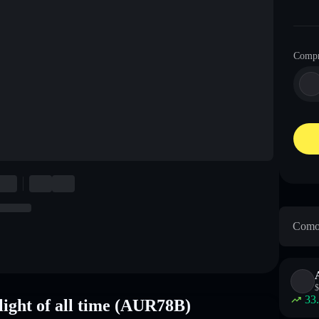
Compr
Como 
$
33
light of all time (AUR78B)