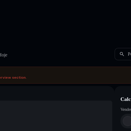
P
Hoje
erview section.
Calc
Vende