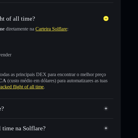
t of all time?
ime
diretamente na
Carteira Solflare
:
vender
 todas as principais DEX para encontrar o melhor preço
CA
(custo médio em dólares) para automatizares as tuas
ked flight of all time
.
e?
l time na Solflare?