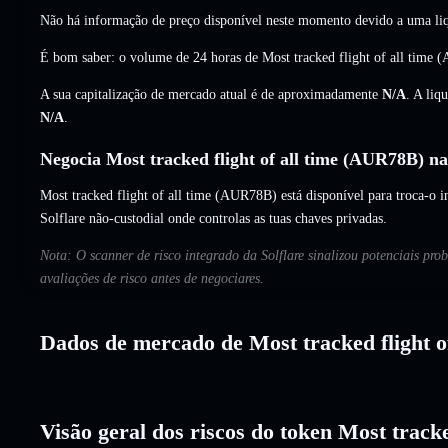
Não há informação de preço disponível neste momento devido a uma liq
É bom saber: o volume de 24 horas de Most tracked flight of all time
A sua capitalização de mercado atual é de aproximadamente
N/A
. A liq
N/A
.
Negocia Most tracked flight of all time (AUR78B) na
Most tracked flight of all time (AUR78B) está disponível para troca-o i
Solflare não-custodial onde controlas as tuas chaves privadas.
Nota: O scanner de risco integrado da Solflare sinalizou potenciais pro
avaliações de risco antes de negociares.
Dados de mercado de Most tracked flight of
Visão geral dos riscos do token Most tracked