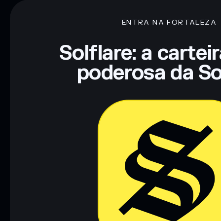
80% de concentração
Most tracked flight of all time
ENTRA NA FORTALEZA
Aviso legal: Esta informação é apenas para fins educativos e
tua pesquisa. Dados fornecidos pelo rugcheck.xyz.
Solflare: a cartei
poderosa da So