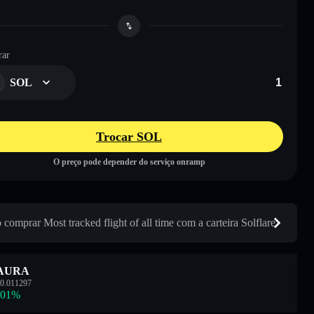
ar
SOL
Trocar SOL
O preço pode depender do serviço onramp
comprar Most tracked flight of all time com a carteira Solflare
AURA
0.011297
.01
%