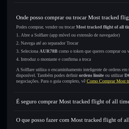
Onde posso comprar ou trocar Most tracked fligh
Podes comprar, vender ou trocar
Most tracked flight of all t
Abre a Solflare (app móvel ou extensão de navegador)
Navega até ao separador Trocar
Seleciona
AUR78B
como o token que queres comprar ou 
Introduz o montante e confirma a troca
A Solflare utiliza o encaminhamento inteligente de ordens em
disponível. Também podes definir
ordens limite
ou utilizar
D
negociações. Para o guia completo, vê
Como Comprar Most trac
É seguro comprar Most tracked flight of all tim
Most tracked flight of all time
não está verificado
O que posso fazer com Most tracked flight of al