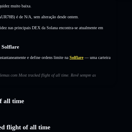
uidez muito baixa.
 (AUR78B) é de
N/A
,
sem alteração
desde ontem.
uidez nas principais DEX da Solana encontra-se atualmente em
 Solflare
nstantaneamente e define ordens limite na
Solflare
— uma carteira
blemas com Most tracked flight of all time. Revê sempre as
 all time
 flight of all time