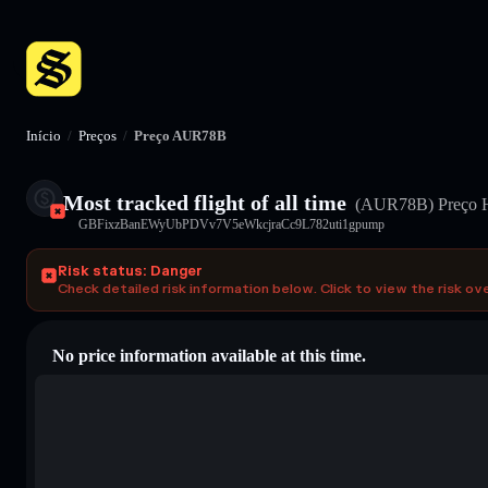
Início
/
Preços
/
Preço AUR78B
Most tracked flight of all time
(AUR78B)
Preço 
GBFixzBanEWyUbPDVv7V5eWkcjraCc9L782uti1gpump
Risk status: Danger
Check detailed risk information below. Click to view the risk ov
No price information available at this time.