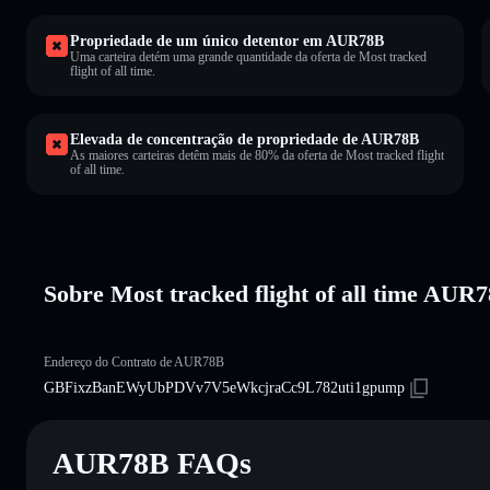
Propriedade de um único detentor em AUR78B
Uma carteira detém uma grande quantidade da oferta de Most tracked
flight of all time.
Elevada de concentração de propriedade de AUR78B
As maiores carteiras detêm mais de 80% da oferta de Most tracked flight
of all time.
Sobre Most tracked flight of all time AUR
Endereço do Contrato de AUR78B
GBFixzBanEWyUbPDVv7V5eWkcjraCc9L782uti1gpump
AUR78B FAQs