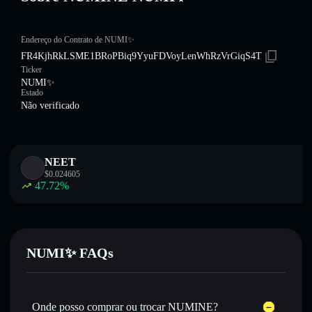
Endereço do Contrato de NUMI✨
FR4KjhRkLSME1BRoPBiq9YyuFDVoyLenWhRzVrGiqS4T
Ticker
NUMI✨
Estado
Não verificado
NEET
$
0.024605
47.72
%
NUMI✨ FAQs
Onde posso comprar ou trocar NUMINE?