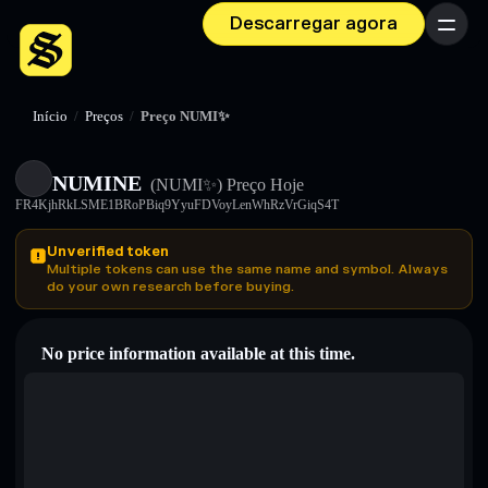
Descarregar agora
Menu
Início
/
Preços
/
Preço NUMI✨
NUMINE
(NUMI✨)
Preço Hoje
FR4KjhRkLSME1BRoPBiq9YyuFDVoyLenWhRzVrGiqS4T
Unverified token
Multiple tokens can use the same name and symbol. Always
do your own research before buying.
No price information available at this time.