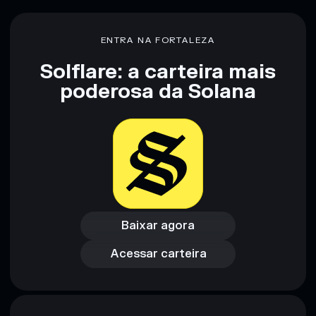
Aviso legal: Esta informação é apenas para fins educativos e
não constitui aconselhamento financeiro. Faz sempre a tua
ENTRA NA FORTALEZA
pesquisa. Dados fornecidos pelo rugcheck.xyz.
Solflare: a carteira mais
poderosa da Solana
Baixar agora
Acessar carteira
Baixar agora
Acessar carteira