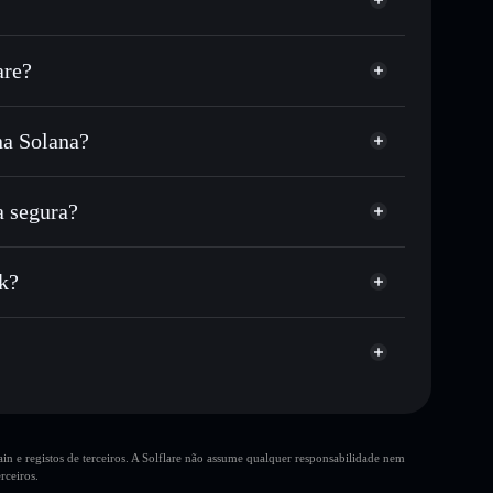
are?
na Solana?
ou milhares de outros tokens Solana com
r preço disponível
e
publicamente as carteiras usando o Agregador de
 segura?
me, capitalização de mercado e liquidez de PEPX
arteira não-custodial
Solflare
ustodial onde controlas as tuas chaves privadas
k?
Agregador de Privacidade
k
PEPX
n e registos de terceiros. A Solflare não assume qualquer responsabilidade nem
rceiros.