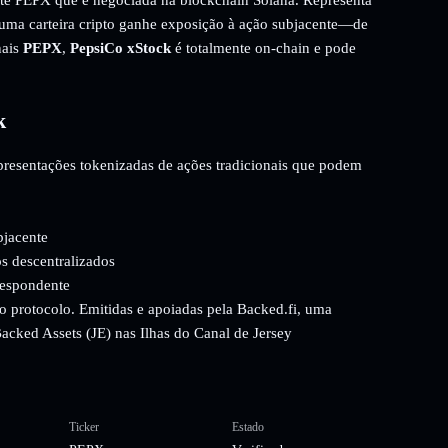
 uma carteira cripto ganhe exposição à ação subjacente—de
nais
PEPX
,
PepsiCo xStock
é totalmente on-chain e pode
k
epresentações tokenizadas de ações tradicionais que podem
bjacente
s descentralizados
respondente
o protocolo. Emitidas e apoiadas pela Backed.fi, uma
 Backed Assets (JE) nas Ilhas do Canal de Jersey
Ticker
Estado