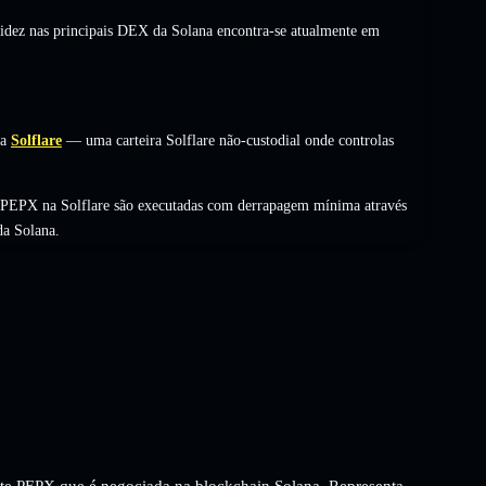
uidez nas principais DEX da Solana encontra-se atualmente em
na
Solflare
— uma carteira Solflare não-custodial onde controlas
e PEPX na Solflare são executadas com derrapagem mínima através
da Solana.
te PEPX que é negociada na blockchain Solana. Representa