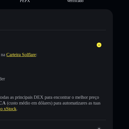
PEPX
Verificado
e na
Carteira Solflare
:
der
 todas as principais DEX para encontrar o melhor preço
CA
(custo médio em dólares) para automatizares as tuas
o xStock
.