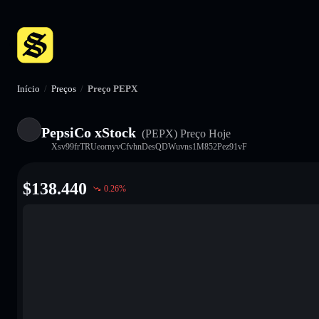
Início
/
Preços
/
Preço PEPX
PepsiCo xStock
(PEPX)
Preço Hoje
Xsv99frTRUeornyvCfvhnDesQDWuvns1M852Pez91vF
$
138.440
0.26
%