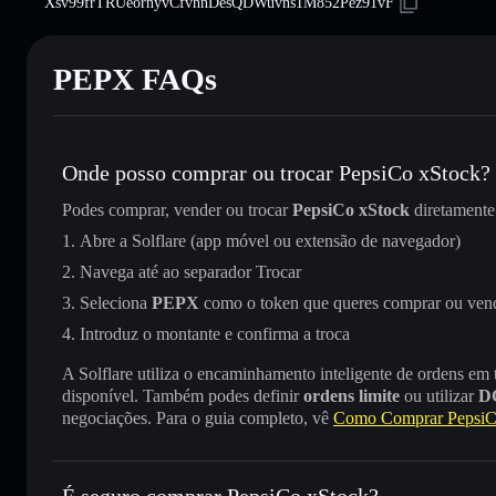
Xsv99frTRUeornyvCfvhnDesQDWuvns1M852Pez91vF
PEPX FAQs
Onde posso comprar ou trocar PepsiCo xStock?
Podes comprar, vender ou trocar
PepsiCo xStock
diretament
Abre a Solflare (app móvel ou extensão de navegador)
Navega até ao separador Trocar
Seleciona
PEPX
como o token que queres comprar ou ven
Introduz o montante e confirma a troca
A Solflare utiliza o encaminhamento inteligente de ordens em
disponível. Também podes definir
ordens limite
ou utilizar
D
negociações. Para o guia completo, vê
Como Comprar PepsiC
É seguro comprar PepsiCo xStock?