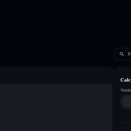
P
Calc
Vende