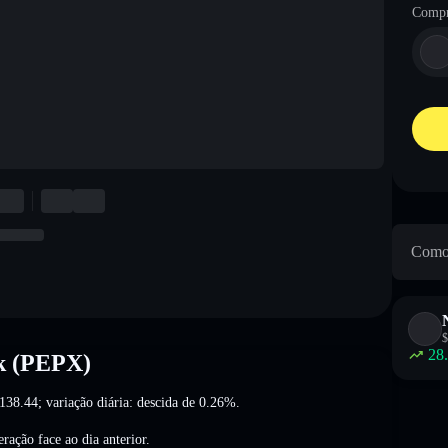
Compr
Como 
$
28
ck (PEPX)
138.44
; variação diária: descida de 0.26%
.
eração
face ao dia anterior.