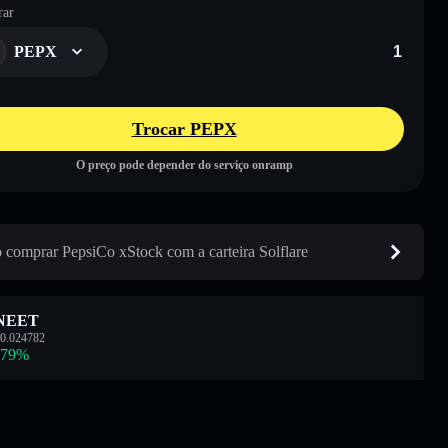
ar
PEPX
Trocar PEPX
O preço pode depender do serviço onramp
comprar PepsiCo xStock com a carteira Solflare
NEET
0.024782
.79
%