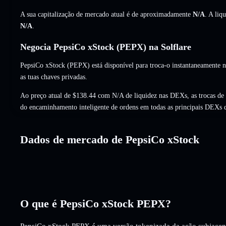
A sua capitalização de mercado atual é de aproximadamente
N/A
. A liq
N/A
.
Negocia PepsiCo xStock (PEPX) na Solflare
PepsiCo xStock (PEPX) está disponível para troca-o instantaneamente 
as tuas chaves privadas.
Ao preço atual de $138.44 com N/A de liquidez nas DEXs, as trocas d
do encaminhamento inteligente de ordens em todas as principais DEXs 
Dados de mercado de PepsiCo xStock
O que é PepsiCo xStock PEPX?
PepsiCo xStock PEPX é uma versão tokenizada da ação subjacen