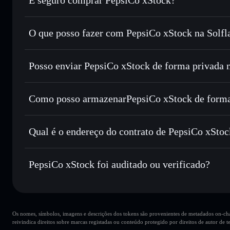
PepsiCo xStock
token verificado
O que posso fazer com PepsiCo xStock na Solfl
PepsiCo xStock
Carteira Solflare
Posso enviar PepsiCo xStock de forma privada 
Trocar instantaneamente
— trocar PEPX por SOL, USDC, 
encaminhamento inteligente de ordens para obteres o melho
Carteira Solflare
Agregador de Privacidad
Enviar de forma privada
— transferir PEPX sem associar 
PepsiCo xStock
Como posso armazenarPepsiCo xStock de forma
Privacidade integrado da Solflare
Acompanhar em tempo real
— monitorizar o preço, volu
PepsiCo xStock
c
Manter em segurança
— guardar PEPX numa carteira não-c
Qual é o endereço do contrato de PepsiCo xStoc
PepsiCo xStoc
Xsv99frTRUeornyvCfvhnDesQDWuvns1M852Pez91vF
PepsiCo xStock foi auditado ou verificado?
Carteira Solflare
PepsiCo xStock
verificado
Os nomes, símbolos, imagens e descrições dos tokens são provenientes de metadados on-chai
reivindica direitos sobre marcas registadas ou conteúdo protegido por direitos de autor de te