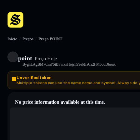
Início
/
Preços
/
Preço POINT
point
Preço Hoje
ByghLAgBM7CmPStBSwxnHojehS9e6HzCa2FM6u6Dbonk
Unverified token
Multiple tokens can use the same name and symbol. Always do 
No price information available at this time.