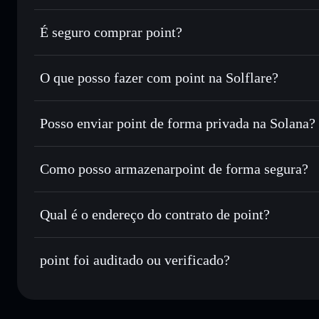
É seguro comprar point?
point
não está verificado
O que posso fazer com point na Solflare?
point
Carteira Solflare
Posso enviar point de forma privada na Solana?
Trocar instantaneamente
— trocar POINT por SOL, USDC
encaminhamento inteligente de ordens para obteres o melho
Agregador de Privacidade
Definir ordens limite
— automatizar transações ao teu pr
Como posso armazenarpoint de forma segura?
Utilizar DCA
— investir de forma faseada ao longo do 
point
carteira não
Enviar de forma privada
— transferir POINT sem associar
Solflare
point
Privacidade integrado da Solflare
Qual é o endereço do contrato de point?
Acompanhar em tempo real
— monitorizar o preço, volu
point
Manter em segurança
— guardar POINT numa carteira não-
ByghLAgBM7CmPStBSwxnHojehS9e6HzCa2FM6u6Db
point foi auditado ou verificado?
Carteira Solflare
point
não está verificado