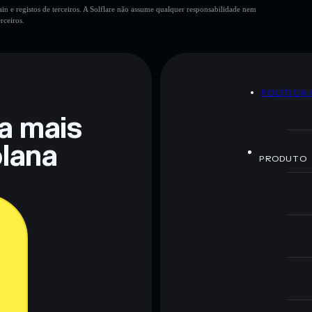
n e registos de terceiros. A Solflare não assume qualquer responsabilidade nem
rceiros.
POLÍTICA
ra mais
lana
PRODUTO