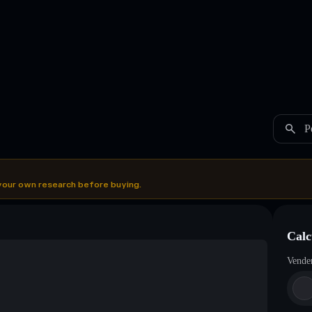
P
your own research before buying.
Calc
Vende