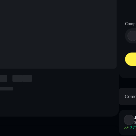
Compr
Como 
$
27