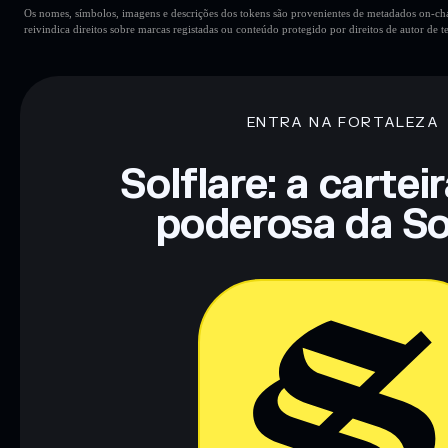
Os nomes, símbolos, imagens e descrições dos tokens são provenientes de metadados on-chai
reivindica direitos sobre marcas registadas ou conteúdo protegido por direitos de autor de te
ENTRA NA FORTALEZA
Solflare: a cartei
poderosa da So