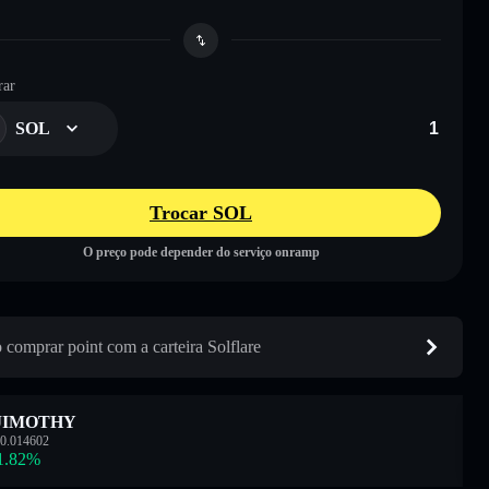
ar
SOL
Trocar SOL
O preço pode depender do serviço onramp
comprar point com a carteira Solflare
JIMOTHY
0.014602
1.82
%