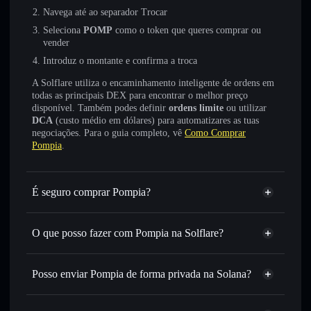
Navega até ao separador Trocar
Seleciona
POMP
como o token que queres comprar ou
vender
Introduz o montante e confirma a troca
A Solflare utiliza o encaminhamento inteligente de ordens em
todas as principais DEX para encontrar o melhor preço
disponível. Também podes definir
ordens limite
ou utilizar
DCA
(custo médio em dólares) para automatizares as tuas
negociações. Para o guia completo, vê
Como Comprar
Pompia
.
É seguro comprar Pompia?
Pompia
não está verificado
O que posso fazer com Pompia na Solflare?
Pompia
Carteira Solflare
Trocar instantaneamente
— trocar POMP por SOL,
Posso enviar Pompia de forma privada na Solana?
USDC ou milhares de outros tokens Solana com
Agregador de Privacidade
encaminhamento inteligente de ordens para obteres o
melhor preço disponível