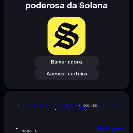
não constitui aconselhamento financeiro. Faz sempre a tua
poderosa da Solana
pesquisa. Dados fornecidos pelo rugcheck.xyz.
Baixar agora
Acessar carteira
Baixar agora
Acessar carteira
POLÍTICA DE PRIVACIDADE
TERMS
COOKIES
MAPA DO SITE
KIT DA MARCA
Visão geral
PRODUTO