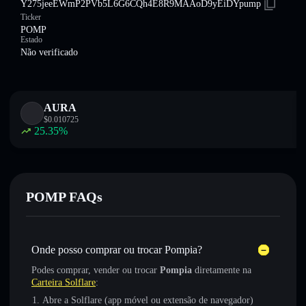
Y275jeeEWmP2PVb5L6G6CQh4E8R9MAAoD9yEiDYpump
Ticker
POMP
Estado
Não verificado
AURA
$
0.010725
25.35
%
POMP FAQs
Onde posso comprar ou trocar Pompia?
Podes comprar, vender ou trocar
Pompia
diretamente na
Carteira Solflare
:
Abre a Solflare (app móvel ou extensão de navegador)