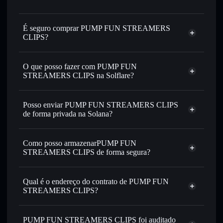
É seguro comprar PUMP FUN STREAMERS
CLIPS?
PUMP FUN STREAMERS CLIPS
não está verificado
O que posso fazer com PUMP FUN
STREAMERS CLIPS na Solflare?
PUMP FUN STREAMERS CLIPS
Carteira
Solflare
Posso enviar PUMP FUN STREAMERS CLIPS
Trocar instantaneamente
— trocar STREAMERS por
de forma privada na Solana?
SOL, USDC ou milhares de outros tokens Solana com
Agregador de Privacidade
encaminhamento inteligente de ordens para obteres o
melhor preço disponível
Como posso armazenarPUMP FUN
STREAMERS CLIPS de forma segura?
Definir ordens limite
— automatizar transações ao teu
preço-alvo para STREAMERS
PUMP FUN
Utilizar DCA
— investir de forma faseada ao longo do
STREAMERS CLIPS
carteira não-custodial
Qual é o endereço do contrato de PUMP FUN
tempo em STREAMERS
Solflare
STREAMERS CLIPS?
Enviar de forma privada
— transferir STREAMERS sem
Solflare
PUMP FUN STREAMERS
associar publicamente as carteiras usando o Agregador de
PUMP FUN
CLIPS
Privacidade integrado da Solflare
STREAMERS CLIPS
PUMP FUN STREAMERS CLIPS foi auditado
Agregador de Privacidade