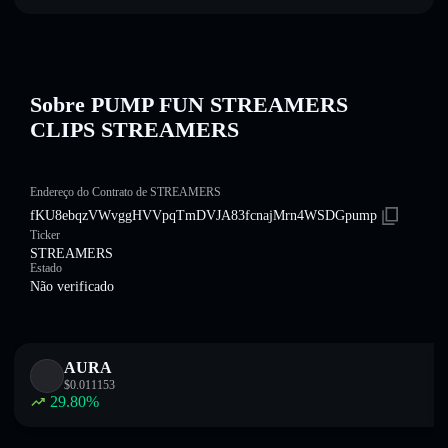
Sobre PUMP FUN STREAMERS
CLIPS STREAMERS
Endereço do Contrato de STREAMERS
fKU8ebqzVWvggHVVpqTmDVJA83fcnajMrn4WSDGpump
Ticker
STREAMERS
Estado
Não verificado
AURA
$
0.011153
29.80
%