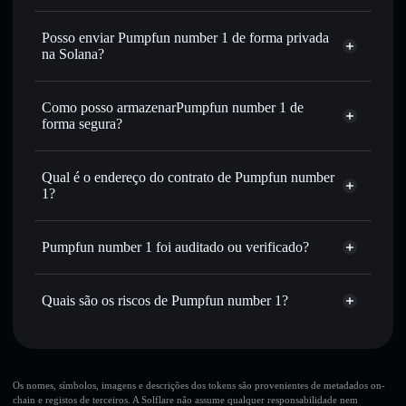
Pumpfun number 1
Carteira Solflare
Trocar instantaneamente
— trocar PFN1 por SOL,
Posso enviar Pumpfun number 1 de forma privada
USDC ou milhares de outros tokens Solana com
na Solana?
encaminhamento inteligente de ordens para obteres o
Agregador de Privacidade
melhor preço disponível
Como posso armazenarPumpfun number 1 de
Definir ordens limite
— automatizar transações ao teu
forma segura?
preço-alvo para PFN1
Utilizar DCA
— investir de forma faseada ao longo do
Pumpfun number 1
tempo em PFN1
carteira não-custodial
Solflare
Qual é o endereço do contrato de Pumpfun number
Enviar de forma privada
— transferir PFN1 sem associar
1?
publicamente as carteiras usando o Agregador de
Solflare
Pumpfun number 1
Privacidade integrado da Solflare
Pumpfun
Agregador de Privacidade
number 1
Acompanhar em tempo real
— monitorizar o preço,
Pumpfun number 1 foi auditado ou verificado?
GBx8wWb3Mo9qFPzBcPV95nNvNAWeZEYVqo9XZqVFpump
volume, capitalização de mercado e liquidez de PFN1
Pumpfun number 1
não está verificado
Manter em segurança
— guardar PFN1 numa carteira
Quais são os riscos de Pumpfun number 1?
não-custodial onde controlas as tuas chaves privadas
PFN1
Carteira
Solflare
Principais riscos para Pumpfun number 1:
10 principais carteiras
Os nomes, símbolos, imagens e descrições dos tokens são provenientes de metadados on-
chain e registos de terceiros. A Solflare não assume qualquer responsabilidade nem
Pumpfun number 1