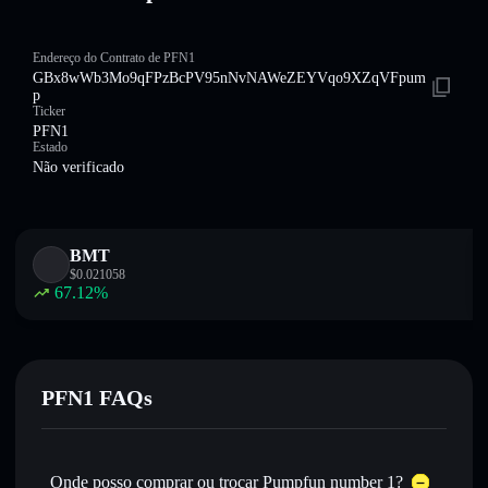
Endereço do Contrato de PFN1
GBx8wWb3Mo9qFPzBcPV95nNvNAWeZEYVqo9XZqVFpum
p
Ticker
PFN1
Estado
Não verificado
BMT
$
0.021058
67.12
%
PFN1 FAQs
Onde posso comprar ou trocar Pumpfun number 1?