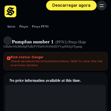
Descarregar agora
Menu
Início
/
Preços
/
Preço PFN1
Pumpfun number 1
(PFN1)
Preço Hoje
GBx8wWb3Mo9qFPzBcPV95nNvNAWeZEYVqo9XZqVFpump
Risk status: Danger
Check detailed risk information below. Click to view the risk
overview section.
No price information available at this time.