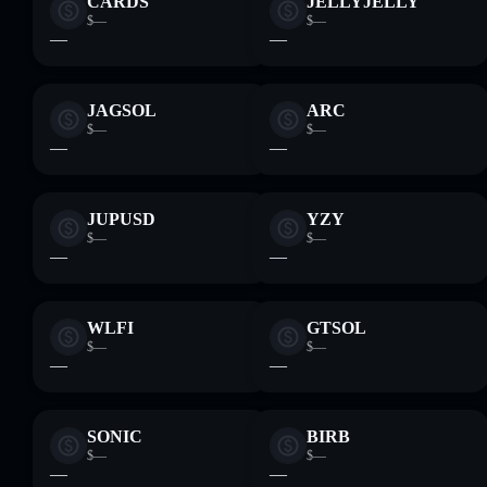
CARDS
JELLYJELLY
$—
$—
—
—
JAGSOL
ARC
$—
$—
—
—
JUPUSD
YZY
$—
$—
—
—
WLFI
GTSOL
$—
$—
—
—
SONIC
BIRB
$—
$—
—
—