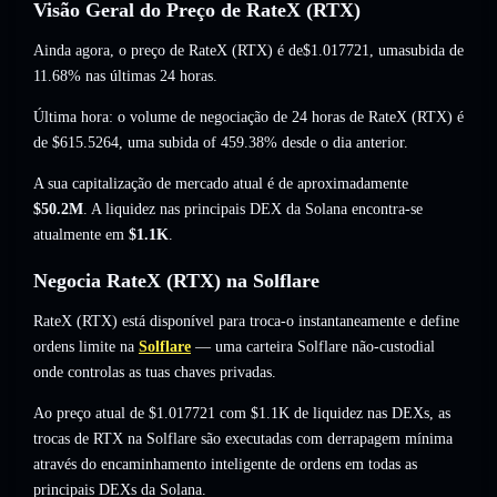
Visão Geral do Preço de RateX (RTX)
Ainda agora, o preço de RateX (RTX) é de
$1.017721
, umasubida de
11.68%
nas últimas 24 horas.
Última hora: o volume de negociação de 24 horas de RateX (RTX) é
de
$615.5264
,
uma subida of 459.38%
desde o dia anterior.
A sua capitalização de mercado atual é de aproximadamente
$50.2M
. A liquidez nas principais DEX da Solana encontra-se
atualmente em
$1.1K
.
Negocia RateX (RTX) na Solflare
RateX (RTX) está disponível para troca-o instantaneamente e define
ordens limite na
Solflare
— uma carteira Solflare não-custodial
onde controlas as tuas chaves privadas.
Ao preço atual de $1.017721 com $1.1K de liquidez nas DEXs, as
trocas de RTX na Solflare são executadas com derrapagem mínima
através do encaminhamento inteligente de ordens em todas as
principais DEXs da Solana.