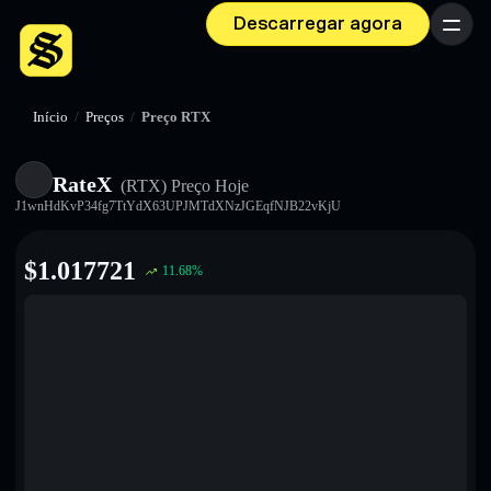
Descarregar agora
Menu
Início
/
Preços
/
Preço RTX
RateX
(RTX)
Preço Hoje
J1wnHdKvP34fg7TtYdX63UPJMTdXNzJGEqfNJB22vKjU
$
1.017721
11.68
%