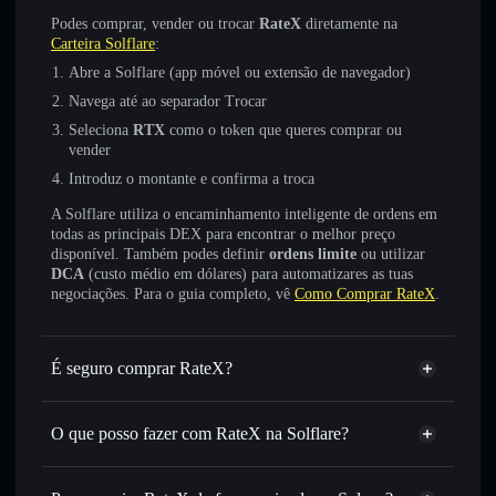
Podes comprar, vender ou trocar
RateX
diretamente na
Carteira Solflare
:
Abre a Solflare (app móvel ou extensão de navegador)
Navega até ao separador Trocar
Seleciona
RTX
como o token que queres comprar ou
vender
Introduz o montante e confirma a troca
A Solflare utiliza o encaminhamento inteligente de ordens em
todas as principais DEX para encontrar o melhor preço
disponível. Também podes definir
ordens limite
ou utilizar
DCA
(custo médio em dólares) para automatizares as tuas
negociações. Para o guia completo, vê
Como Comprar RateX
.
É seguro comprar RateX?
RateX
token verificado
O que posso fazer com RateX na Solflare?
RateX
Carteira Solflare
Trocar instantaneamente
— trocar RTX por SOL, USDC