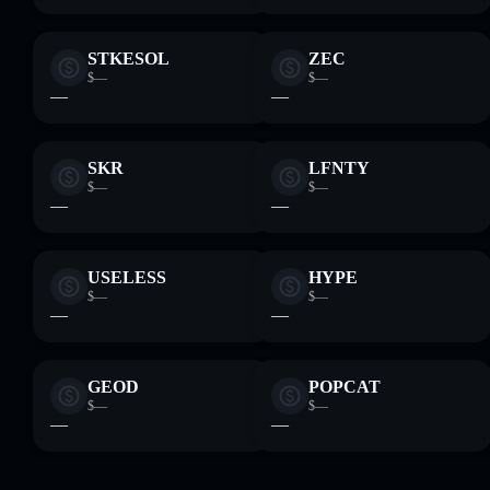
STKESOL
ZEC
$—
$—
—
—
SKR
LFNTY
$—
$—
—
—
USELESS
HYPE
$—
$—
—
—
GEOD
POPCAT
$—
$—
—
—