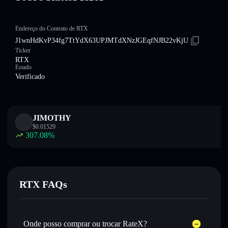
Endereço do Contrato de RTX
J1wnHdKvP34fg7TtYdX63UPJMTdXNzJGEqfNJB22vKjU
Ticker
RTX
Estado
Verificado
JIMOTHY
$
0.01529
307.08
%
RTX FAQs
Onde posso comprar ou trocar RateX?