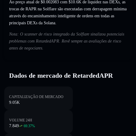
Ao preço atual de $0.002083 com $10.6K de liquidez nas DEXs, as
trocas de RAPR na Solflare são executadas com derrapagem mínima
através do encaminhamento inteligente de ordens em todas as
principais DEXs da Solana.
Nota: O scanner de risco integrado da Solflare sinalizou potenciais
problemas com RetardedAPR. Revê sempre as avaliações de risco
antes de negociares.
Dados de mercado de RetardedAPR
CAPITALIZAÇÃO DE MERCADO
9.05K
VOLUME 24H
7.849
69.37
%