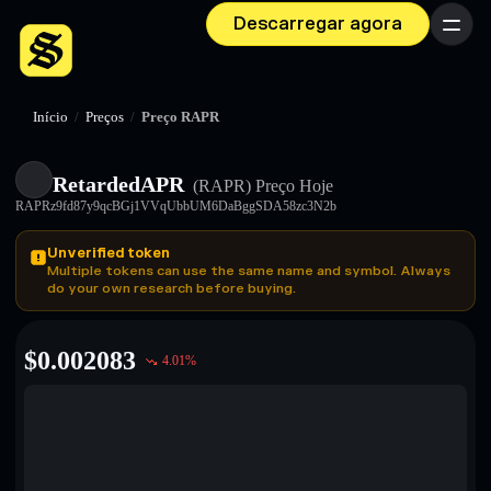
Descarregar agora
Menu
Início
/
Preços
/
Preço RAPR
RetardedAPR
(RAPR)
Preço Hoje
RAPRz9fd87y9qcBGj1VVqUbbUM6DaBggSDA58zc3N2b
Unverified token
Multiple tokens can use the same name and symbol. Always
do your own research before buying.
$
0.002083
4.01
%