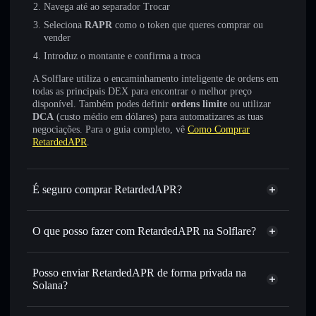
Navega até ao separador Trocar
Seleciona
RAPR
como o token que queres comprar ou
vender
Introduz o montante e confirma a troca
A Solflare utiliza o encaminhamento inteligente de ordens em
todas as principais DEX para encontrar o melhor preço
disponível. Também podes definir
ordens limite
ou utilizar
DCA
(custo médio em dólares) para automatizares as tuas
negociações. Para o guia completo, vê
Como Comprar
RetardedAPR
.
É seguro comprar RetardedAPR?
RetardedAPR
não está verificado
O que posso fazer com RetardedAPR na Solflare?
RetardedAPR
Carteira Solflare
Trocar instantaneamente
— trocar RAPR por SOL,
Posso enviar RetardedAPR de forma privada na
USDC ou milhares de outros tokens Solana com
Solana?
encaminhamento inteligente de ordens para obteres o
Agregador de Privacidade
melhor preço disponível