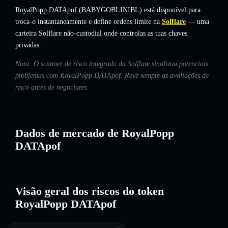
RoyalPopp DATApof (BABYGOBLINIBL) está disponível para
troca-o instantaneamente e define ordens limite na
Solflare
— uma
carteira Solflare não-custodial onde controlas as tuas chaves
privadas.
Nota: O scanner de risco integrado da Solflare sinalizou potenciais
problemas com RoyalPopp DATApof. Revê sempre as avaliações de
risco antes de negociares.
Dados de mercado de RoyalPopp
DATApof
Visão geral dos riscos do token
RoyalPopp DATApof