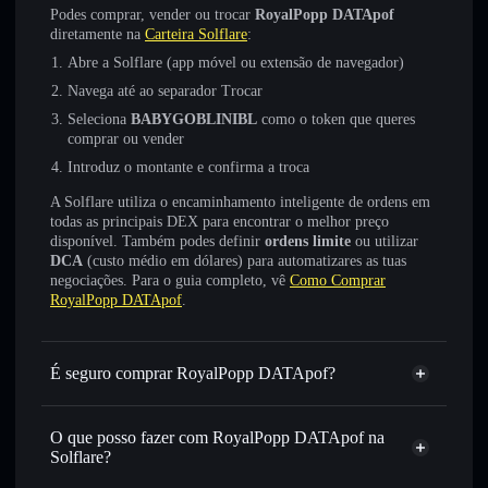
Podes comprar, vender ou trocar
RoyalPopp DATApof
diretamente na
Carteira Solflare
:
Abre a Solflare (app móvel ou extensão de navegador)
Navega até ao separador Trocar
Seleciona
BABYGOBLINIBL
como o token que queres
comprar ou vender
Introduz o montante e confirma a troca
A Solflare utiliza o encaminhamento inteligente de ordens em
todas as principais DEX para encontrar o melhor preço
disponível. Também podes definir
ordens limite
ou utilizar
DCA
(custo médio em dólares) para automatizares as tuas
negociações. Para o guia completo, vê
Como Comprar
RoyalPopp DATApof
.
É seguro comprar RoyalPopp DATApof?
RoyalPopp DATApof
não está verificado
O que posso fazer com RoyalPopp DATApof na
Solflare?