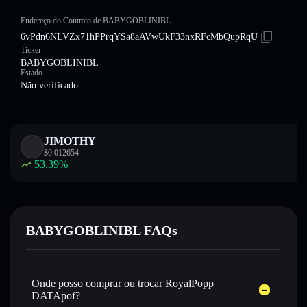
Endereço do Contrato de BABYGOBLINIBL
6vPdn6NLVZx71hPPrqYSa8aAVwUkF33nxRFcMbQupRqU
Ticker
BABYGOBLINIBL
Estado
Não verificado
JIMOTHY
$
0.012654
53.39
%
BABYGOBLINIBL FAQs
Onde posso comprar ou trocar RoyalPopp
DATApof?