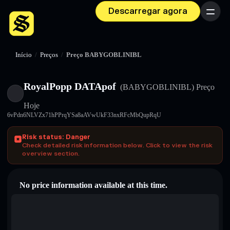
Descarregar agora
Menu
Início
/
Preços
/
Preço BABYGOBLINIBL
RoyalPopp DATApof
(BABYGOBLINIBL)
Preço
Hoje
6vPdn6NLVZx71hPPrqYSa8aAVwUkF33nxRFcMbQupRqU
Risk status: Danger
Check detailed risk information below. Click to view the risk
overview section.
No price information available at this time.