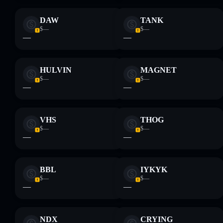
DAW
TANK
$—
$—
—
—
HULVIN
MAGNET
$—
$—
—
—
VHS
THOG
$—
$—
—
—
BBL
IYKYK
$—
$—
—
—
NDX
CRYING