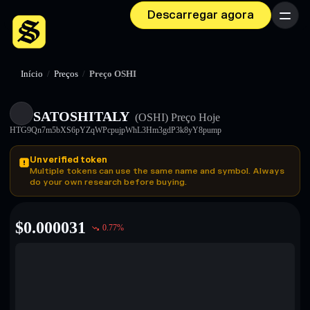
Descarregar agora
Menu
Início
/
Preços
/
Preço OSHI
SATOSHITALY
(OSHI)
Preço Hoje
HTG9Qn7m5bXS6pYZqWPcpujpWhL3Hm3gdP3k8yY8pump
Unverified token
Multiple tokens can use the same name and symbol. Always
do your own research before buying.
$
0.000031
0.77
%