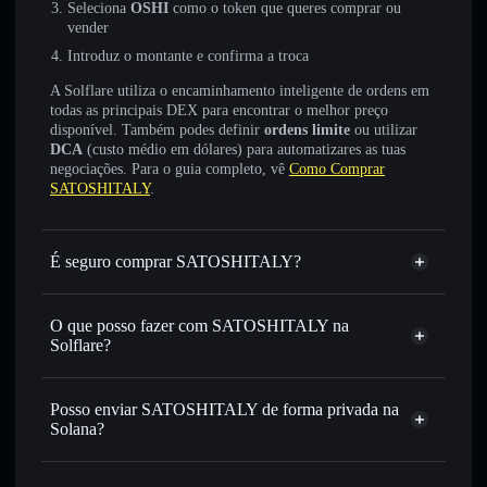
Seleciona
OSHI
como o token que queres comprar ou
vender
Introduz o montante e confirma a troca
A Solflare utiliza o encaminhamento inteligente de ordens em
todas as principais DEX para encontrar o melhor preço
disponível. Também podes definir
ordens limite
ou utilizar
DCA
(custo médio em dólares) para automatizares as tuas
negociações. Para o guia completo, vê
Como Comprar
SATOSHITALY
.
É seguro comprar SATOSHITALY?
SATOSHITALY
não está verificado
O que posso fazer com SATOSHITALY na
Solflare?
SATOSHITALY
Carteira Solflare
Trocar instantaneamente
— trocar OSHI por SOL,
Posso enviar SATOSHITALY de forma privada na
USDC ou milhares de outros tokens Solana com
Solana?
encaminhamento inteligente de ordens para obteres o
Agregador de Privacidade
melhor preço disponível