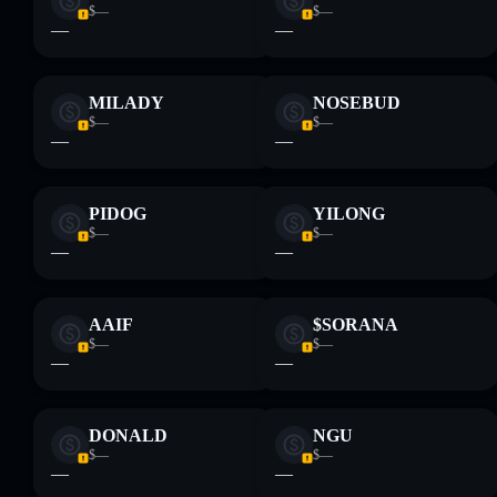
$—
$—
—
—
MILADY
NOSEBUD
$—
$—
—
—
PIDOG
YILONG
$—
$—
—
—
AAIF
$SORANA
$—
$—
—
—
DONALD
NGU
$—
$—
—
—