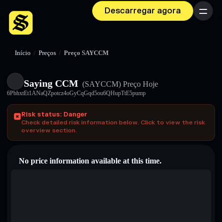
Descarregar agora
Menu
Início
/
Preços
/
Preço SAYCCM
Saying CCM
(SAYCCM)
Preço Hoje
6PbhxtEt1ANaQZpotcz4oGyCqGqd5ou6QHupTtE5pump
Risk status: Danger
Check detailed risk information below. Click to view the risk
overview section.
No price information available at this time.