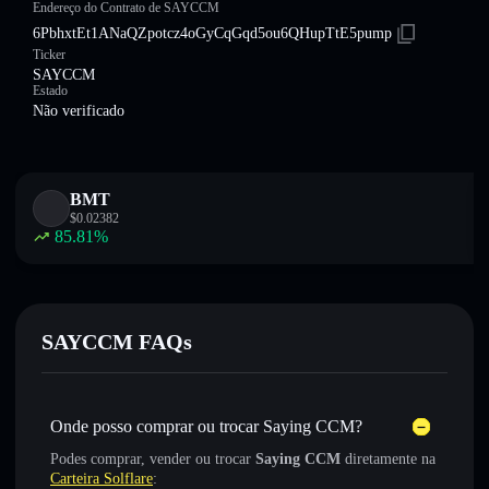
Endereço do Contrato de SAYCCM
6PbhxtEt1ANaQZpotcz4oGyCqGqd5ou6QHupTtE5pump
Ticker
SAYCCM
Estado
Não verificado
BMT
$
0.02382
85.81
%
SAYCCM FAQs
Onde posso comprar ou trocar Saying CCM?
Podes comprar, vender ou trocar
Saying CCM
diretamente na
Carteira Solflare
: