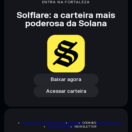
ENTRA NA FORTALEZA
Solflare: a carteira mais
Aviso legal: Esta informação é apenas para fins educativos e
poderosa da Solana
não constitui aconselhamento financeiro. Faz sempre a tua
pesquisa. Dados fornecidos pelo rugcheck.xyz.
Baixar agora
Acessar carteira
Baixar agora
Acessar carteira
POLÍTICA DE PRIVACIDADE
TERMS
COOKIES
MAPA DO SITE
KIT DA MARCA
NEWSLETTER