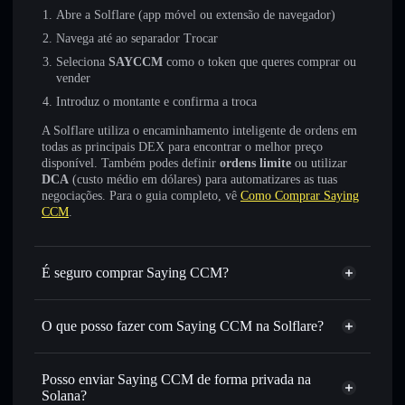
Abre a Solflare (app móvel ou extensão de navegador)
Navega até ao separador Trocar
Seleciona
SAYCCM
como o token que queres comprar ou
vender
Introduz o montante e confirma a troca
A Solflare utiliza o encaminhamento inteligente de ordens em
todas as principais DEX para encontrar o melhor preço
disponível. Também podes definir
ordens limite
ou utilizar
DCA
(custo médio em dólares) para automatizares as tuas
negociações. Para o guia completo, vê
Como Comprar Saying
CCM
.
É seguro comprar Saying CCM?
Saying CCM
não está verificado
O que posso fazer com Saying CCM na Solflare?
Saying CCM
Carteira Solflare
Trocar instantaneamente
— trocar SAYCCM por SOL,
Posso enviar Saying CCM de forma privada na
USDC ou milhares de outros tokens Solana com
Solana?