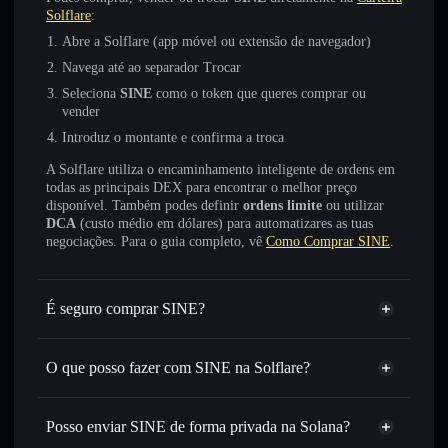
Solflare
:
Abre a Solflare (app móvel ou extensão de navegador)
Navega até ao separador Trocar
Seleciona
SINE
como o token que queres comprar ou
vender
Introduz o montante e confirma a troca
A Solflare utiliza o encaminhamento inteligente de ordens em
todas as principais DEX para encontrar o melhor preço
disponível. Também podes definir
ordens limite
ou utilizar
DCA
(custo médio em dólares) para automatizares as tuas
negociações. Para o guia completo, vê
Como Comprar SINE
.
É seguro comprar SINE?
SINE
não está verificado
O que posso fazer com SINE na Solflare?
SINE
Carteira Solflare
Trocar instantaneamente
— trocar SINE por SOL,
Posso enviar SINE de forma privada na Solana?
USDC ou milhares de outros tokens Solana com