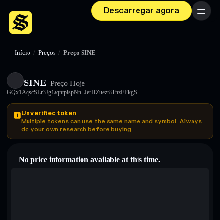
Descarregar agora
Menu
Início
/
Preços
/
Preço SINE
SINE
Preço Hoje
GQx1AqscSLr3Jg1aqntpispNnLJerHZuezr8TnzFFkgS
Unverified token
Multiple tokens can use the same name and symbol. Always
do your own research before buying.
No price information available at this time.