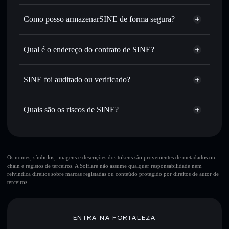
Agregador de Privacidade
encaminhamento inteligente de ordens para obteres o
melhor preço disponível
Como posso armazenarSINE de forma segura?
Definir ordens limite
— automatizar transações ao teu
SINE
carteira
preço-alvo para SINE
não-custodial
Solflare
Qual é o endereço do contrato de SINE?
Utilizar DCA
— investir de forma faseada ao longo do
tempo em SINE
SINE
Enviar de forma privada
— transferir SINE sem associar
GQx1AqscSLr3Jg1aqntpispNnLJerHZuezr8TnzFFkgS
Solflare
SINE
SINE foi auditado ou verificado?
Agregador de Privacidade
publicamente as carteiras usando o Agregador de
Privacidade integrado da Solflare
SINE
não está verificado
SINE
Carteira
Acompanhar em tempo real
— monitorizar o preço,
Quais são os riscos de SINE?
Solflare
volume, capitalização de mercado e liquidez de SINE
Manter em segurança
— guardar SINE numa carteira
Principais riscos para SINE:
não-custodial onde controlas as tuas chaves privadas
SINE
Os nomes, símbolos, imagens e descrições dos tokens são provenientes de metadados on-
chain e registos de terceiros. A Solflare não assume qualquer responsabilidade nem
mutáveis
reivindica direitos sobre marcas registadas ou conteúdo protegido por direitos de autor de
terceiros.
Aviso legal: Esta informação é apenas para fins educativos e
não constitui aconselhamento financeiro. Faz sempre a tua
ENTRA NA FORTALEZA
pesquisa. Dados fornecidos pelo rugcheck.xyz.