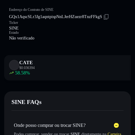
Endereço do Contrato de SINE
GQx1AqscSLr3Jg1aqntpispNnLJerHZuezr8TnzFFkgS
Ticker
SINE
Estado
Não verificado
CATE
$
0.036394
58.58
%
SINE FAQs
Onde posso comprar ou trocar SINE?
Podes comprar, vender ou trocar
SINE
diretamente na
Carteira