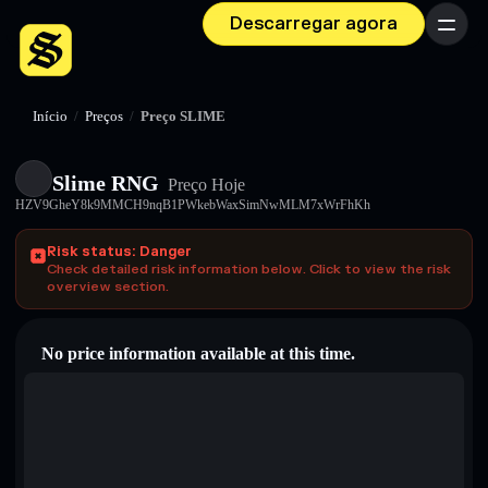
Descarregar agora
Menu
Início
/
Preços
/
Preço SLIME
Slime RNG
Preço Hoje
HZV9GheY8k9MMCH9nqB1PWkebWaxSimNwMLM7xWrFhKh
Risk status: Danger
Check detailed risk information below. Click to view the risk
overview section.
No price information available at this time.