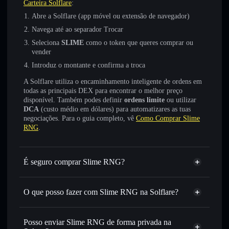
Carteira Solflare
:
Abre a Solflare (app móvel ou extensão de navegador)
Navega até ao separador Trocar
Seleciona
SLIME
como o token que queres comprar ou
vender
Introduz o montante e confirma a troca
A Solflare utiliza o encaminhamento inteligente de ordens em
todas as principais DEX para encontrar o melhor preço
disponível. Também podes definir
ordens limite
ou utilizar
DCA
(custo médio em dólares) para automatizares as tuas
negociações. Para o guia completo, vê
Como Comprar Slime
RNG
.
É seguro comprar Slime RNG?
Slime RNG
não está verificado
O que posso fazer com Slime RNG na Solflare?
Slime RNG
Carteira Solflare
Trocar instantaneamente
— trocar SLIME por SOL,
Posso enviar Slime RNG de forma privada na