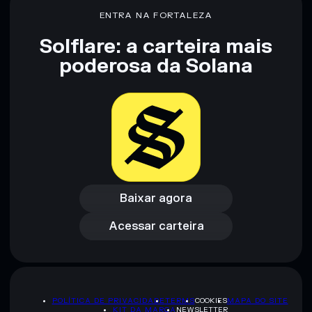
ENTRA NA FORTALEZA
Solflare: a carteira mais
Aviso legal: Esta informação é apenas para fins educativos e
não constitui aconselhamento financeiro. Faz sempre a tua
poderosa da Solana
pesquisa. Dados fornecidos pelo rugcheck.xyz.
Baixar agora
Acessar carteira
Baixar agora
Acessar carteira
POLÍTICA DE PRIVACIDADE
TERMS
COOKIES
MAPA DO SITE
KIT DA MARCA
NEWSLETTER