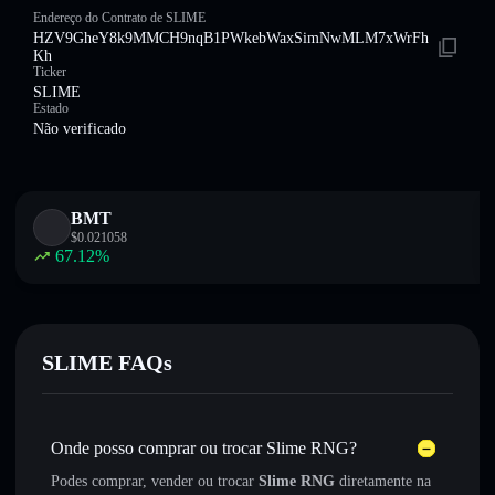
Endereço do Contrato de SLIME
HZV9GheY8k9MMCH9nqB1PWkebWaxSimNwMLM7xWrFh
Kh
Ticker
SLIME
Estado
Não verificado
BMT
$
0.021058
67.12
%
SLIME FAQs
Onde posso comprar ou trocar Slime RNG?
Podes comprar, vender ou trocar
Slime RNG
diretamente na