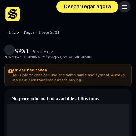
Descarregar agora
Menu
Início
/
Preços
/
Preço SPX1
SPX1
Preço Hoje
2QK6QWSPHDrpu6ZoGraAyud2ptZg9xzT4UAdrBsrbonk
Unverified token
Multiple tokens can use the same name and symbol. Always
do your own research before buying.
No price information available at this time.