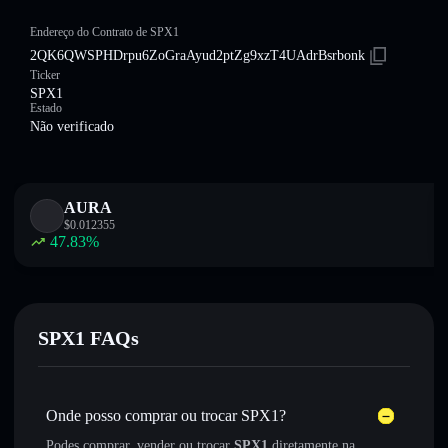
Endereço do Contrato de SPX1
2QK6QWSPHDrpu6ZoGraAyud2ptZg9xzT4UAdrBsrbonk
Ticker
SPX1
Estado
Não verificado
AURA
$
0.012355
47.83
%
SPX1 FAQs
Onde posso comprar ou trocar SPX1?
Podes comprar, vender ou trocar
SPX1
diretamente na