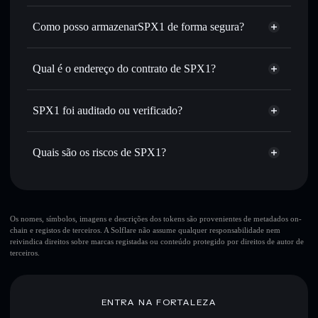
Agregador de Privacidade
encaminhamento inteligente de ordens para obteres o
melhor preço disponível
Como posso armazenarSPX1 de forma segura?
Definir ordens limite
— automatizar transações ao teu
SPX1
carteira
preço-alvo para SPX1
não-custodial
Solflare
Qual é o endereço do contrato de SPX1?
Utilizar DCA
— investir de forma faseada ao longo do
tempo em SPX1
SPX1
Enviar de forma privada
— transferir SPX1 sem associar
2QK6QWSPHDrpu6ZoGraAyud2ptZg9xzT4UAdrBsrbonk
Solflare
SPX1
SPX1 foi auditado ou verificado?
Agregador de Privacidade
publicamente as carteiras usando o Agregador de
Privacidade integrado da Solflare
SPX1
não está verificado
SPX1
Carteira
Acompanhar em tempo real
— monitorizar o preço,
Quais são os riscos de SPX1?
Solflare
volume, capitalização de mercado e liquidez de SPX1
Manter em segurança
— guardar SPX1 numa carteira
Principais riscos para SPX1:
não-custodial onde controlas as tuas chaves privadas
Os nomes, símbolos, imagens e descrições dos tokens são provenientes de metadados on-
chain e registos de terceiros. A Solflare não assume qualquer responsabilidade nem
reivindica direitos sobre marcas registadas ou conteúdo protegido por direitos de autor de
terceiros.
Aviso legal: Esta informação é apenas para fins educativos e
não constitui aconselhamento financeiro. Faz sempre a tua
pesquisa. Dados fornecidos pelo rugcheck.xyz.
ENTRA NA FORTALEZA