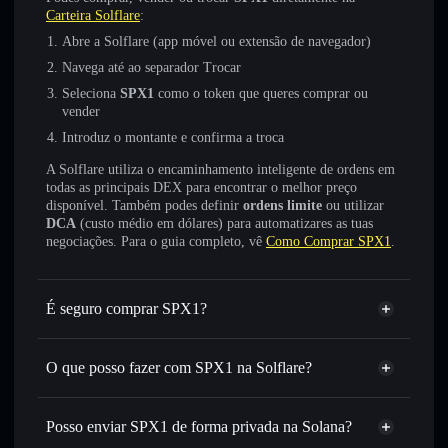
Carteira Solflare
:
Abre a Solflare (app móvel ou extensão de navegador)
Navega até ao separador Trocar
Seleciona
SPX1
como o token que queres comprar ou
vender
Introduz o montante e confirma a troca
A Solflare utiliza o encaminhamento inteligente de ordens em
todas as principais DEX para encontrar o melhor preço
disponível. Também podes definir
ordens limite
ou utilizar
DCA
(custo médio em dólares) para automatizares as tuas
negociações. Para o guia completo, vê
Como Comprar SPX1
.
É seguro comprar SPX1?
SPX1
não está verificado
O que posso fazer com SPX1 na Solflare?
SPX1
Carteira Solflare
Trocar instantaneamente
— trocar SPX1 por SOL,
Posso enviar SPX1 de forma privada na Solana?
USDC ou milhares de outros tokens Solana com