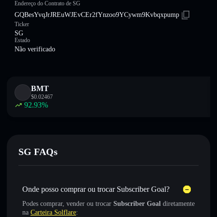
Endereço do Contrato de SG
GQBesYvqJrJREuWJEvCEr2fYnzoo9YCywm9Kvbqxpump
Ticker
SG
Estado
Não verificado
BMT
$
0.02467
92.93
%
SG FAQs
Onde posso comprar ou trocar Subscriber Goal?
Podes comprar, vender ou trocar
Subscriber Goal
diretamente
na
Carteira Solflare
: