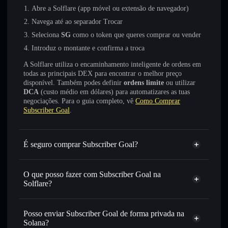
Abre a Solflare (app móvel ou extensão de navegador)
Navega até ao separador Trocar
Seleciona
SG
como o token que queres comprar ou vender
Introduz o montante e confirma a troca
A Solflare utiliza o encaminhamento inteligente de ordens em
todas as principais DEX para encontrar o melhor preço
disponível. Também podes definir
ordens limite
ou utilizar
DCA
(custo médio em dólares) para automatizares as tuas
negociações. Para o guia completo, vê
Como Comprar
Subscriber Goal
.
É seguro comprar Subscriber Goal?
Subscriber Goal
não está verificado
O que posso fazer com Subscriber Goal na
Solflare?
Subscriber Goal
Carteira Solflare
Trocar instantaneamente
— trocar SG por SOL, USDC
Posso enviar Subscriber Goal de forma privada na
ou milhares de outros tokens Solana com encaminhamento
Solana?