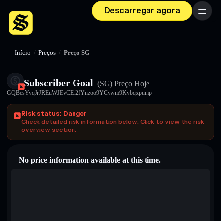
Descarregar agora
Menu
Início
/
Preços
/
Preço SG
Subscriber Goal
(SG)
Preço Hoje
GQBesYvqJrJREuWJEvCEr2fYnzoo9YCywm9Kvbqxpump
Risk status: Danger
Check detailed risk information below. Click to view the risk
overview section.
No price information available at this time.