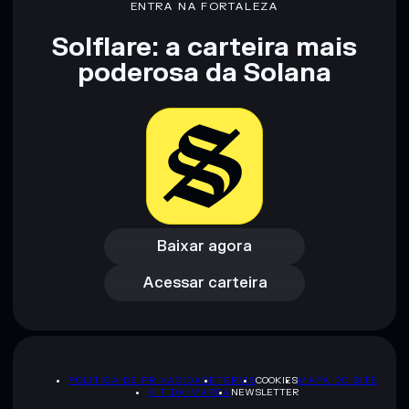
ENTRA NA FORTALEZA
Solflare: a carteira mais
Aviso legal: Esta informação é apenas para fins educativos e
poderosa da Solana
não constitui aconselhamento financeiro. Faz sempre a tua
pesquisa. Dados fornecidos pelo rugcheck.xyz.
Baixar agora
Acessar carteira
Baixar agora
Acessar carteira
POLÍTICA DE PRIVACIDADE
TERMS
COOKIES
MAPA DO SITE
KIT DA MARCA
NEWSLETTER