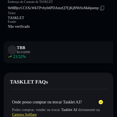
Endereço do Contrato de TASKLET
9eMBjrcCCSXcWkTPvbyb6PDAmzQ7EjKj8NbSxMa6pump
Ticker
TASKLET
Estado
Não verificado
TBB
$
0.016999
23.52
%
TASKLET FAQs
Onde posso comprar ou trocar Tasklet AI?
Podes comprar, vender ou trocar
Tasklet AI
diretamente na
Carteira Solflare
: