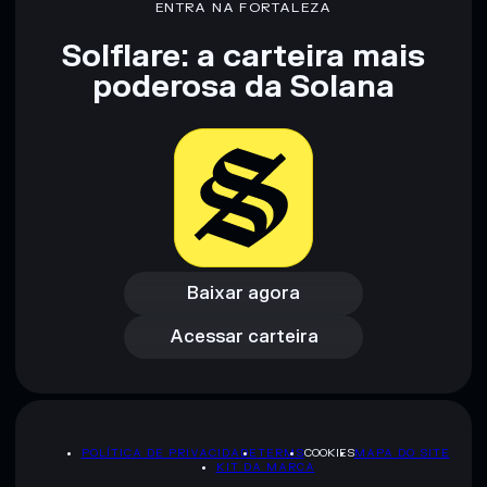
ENTRA NA FORTALEZA
Solflare: a carteira mais
Aviso legal: Esta informação é apenas para fins educativos e
poderosa da Solana
não constitui aconselhamento financeiro. Faz sempre a tua
pesquisa. Dados fornecidos pelo rugcheck.xyz.
Baixar agora
Acessar carteira
Baixar agora
Acessar carteira
POLÍTICA DE PRIVACIDADE
TERMS
COOKIES
MAPA DO SITE
KIT DA MARCA