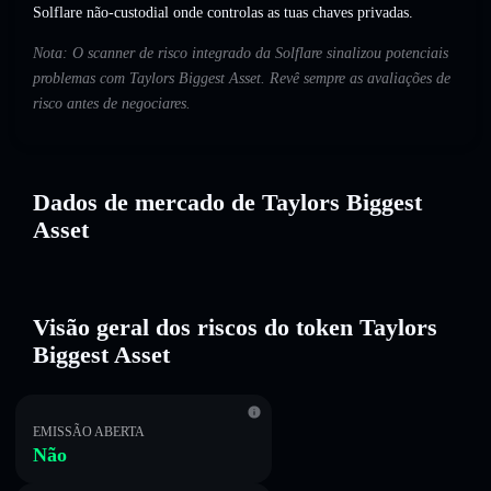
Solflare não-custodial onde controlas as tuas chaves privadas.
Nota: O scanner de risco integrado da Solflare sinalizou potenciais
problemas com Taylors Biggest Asset. Revê sempre as avaliações de
risco antes de negociares.
Dados de mercado de Taylors Biggest
Asset
Visão geral dos riscos do token Taylors
Biggest Asset
EMISSÃO ABERTA
Não