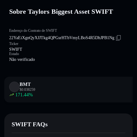
Sobre Taylors Biggest Asset SWIFT
Endereço do Contrato de SWIFT
22YaEiXgnQyXJJTkg4QPGsrHTbVmyLBoS4R5DhJPB1Ng
Ticker
SWIFT
Estado
Não verificado
BMT
$
0.038259
171.44
%
SWIFT FAQs