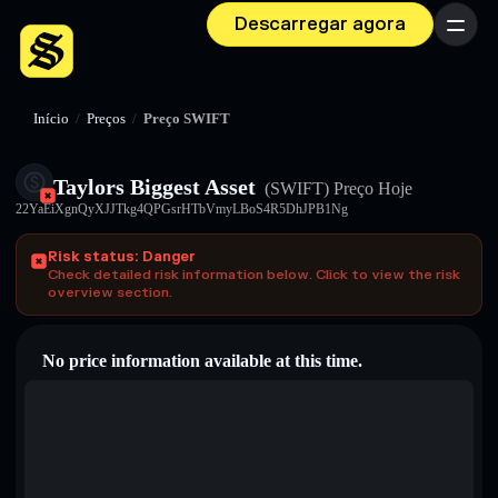
Descarregar agora
Menu
Início
/
Preços
/
Preço SWIFT
Taylors Biggest Asset
(SWIFT)
Preço Hoje
22YaEiXgnQyXJJTkg4QPGsrHTbVmyLBoS4R5DhJPB1Ng
Risk status: Danger
Check detailed risk information below. Click to view the risk
overview section.
No price information available at this time.