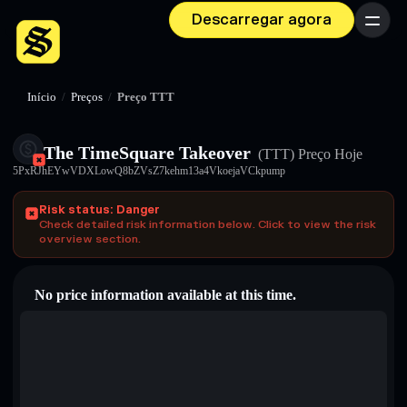
Descarregar agora
Menu
Início
/
Preços
/
Preço TTT
The TimeSquare Takeover
(TTT)
Preço Hoje
5PxRJhEYwVDXLowQ8bZVsZ7kehm13a4VkoejaVCkpump
Risk status: Danger
Check detailed risk information below. Click to view the risk
overview section.
No price information available at this time.