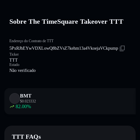
Sobre The TimeSquare Takeover TTT
Endereço do Contrato de TTT
5PxRJhEYwVDXLowQ8bZVsZ7kehm13a4VkoejaVCkpump
Ticker
TTT
Estado
Não verificado
BMT
$
0.023332
82.00
%
TTT FAQs