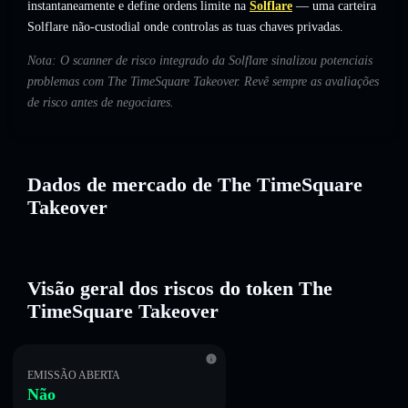
instantaneamente e define ordens limite na
Solflare
— uma carteira
Solflare não-custodial onde controlas as tuas chaves privadas.
Nota: O scanner de risco integrado da Solflare sinalizou potenciais
problemas com The TimeSquare Takeover. Revê sempre as avaliações
de risco antes de negociares.
Dados de mercado de The TimeSquare
Takeover
Visão geral dos riscos do token The
TimeSquare Takeover
EMISSÃO ABERTA
Não