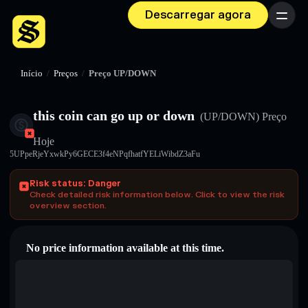
Descarregar agora
Menu
Início
/
Preços
/
Preço UP/DOWN
this coin can go up or down
(UP/DOWN)
Preço
Hoje
5UPpeRjeYxwkPy6GECE3f4eNPqfhatfYELiWibdZ3aFu
Risk status: Danger
Check detailed risk information below. Click to view the risk
overview section.
No price information available at this time.