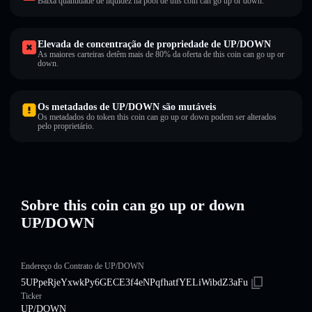
Baixa quantidade de liquidez na pool de this coin can go up or down.
Elevada de concentração de propriedade de UP/DOWN
As maiores carteiras detêm mais de 80% da oferta de this coin can go up or
down.
Os metadados de UP/DOWN são mutáveis
Os metadados do token this coin can go up or down podem ser alterados
pelo proprietário.
Sobre this coin can go up or down
UP/DOWN
Endereço do Contrato de UP/DOWN
5UPpeRjeYxwkPy6GECE3f4eNPqfhatfYELiWibdZ3aFu
Ticker
UP/DOWN