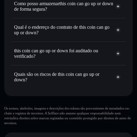
melhor preço disponível
Como posso armazenarthis coin can go up or down
de forma segura?
Definir ordens limite
— automatizar transações ao teu
preço-alvo para UP/DOWN
this coin can go up or
Utilizar DCA
— investir de forma faseada ao longo do
down
carteira não-custodial
Solflare
Qual é o endereço do contrato de this coin can go
tempo em UP/DOWN
up or down?
Enviar de forma privada
— transferir UP/DOWN sem
Solflare
this coin can go up or down
associar publicamente as carteiras usando o Agregador de
this coin can
Agregador de Privacidade
Privacidade integrado da Solflare
go up or down
this coin can go up or down foi auditado ou
5UPpeRjeYxwkPy6GECE3f4eNPqfhatfYELiWibdZ3aFu
Acompanhar em tempo real
— monitorizar o preço,
verificado?
volume, capitalização de mercado e liquidez de UP/DOWN
this coin can go up or down
não está verificado
Manter em segurança
— guardar UP/DOWN numa
UP/DOWN
Carteira
Quais são os riscos de this coin can go up or
carteira não-custodial onde controlas as tuas chaves privadas
Solflare
down?
Principais riscos para this coin can go up or down:
Os nomes, símbolos, imagens e descrições dos tokens são provenientes de metadados on-
chain e registos de terceiros. A Solflare não assume qualquer responsabilidade nem
10 principais carteiras
reivindica direitos sobre marcas registadas ou conteúdo protegido por direitos de autor de
this coin can go up or down
terceiros.
única carteira
this coin can go up or down
this coin can go up or down
liquidez