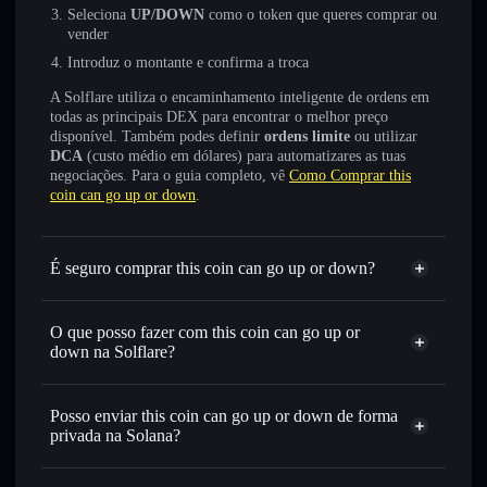
Seleciona
UP/DOWN
como o token que queres comprar ou
vender
Introduz o montante e confirma a troca
A Solflare utiliza o encaminhamento inteligente de ordens em
todas as principais DEX para encontrar o melhor preço
disponível. Também podes definir
ordens limite
ou utilizar
DCA
(custo médio em dólares) para automatizares as tuas
negociações. Para o guia completo, vê
Como Comprar this
coin can go up or down
.
É seguro comprar this coin can go up or down?
this coin can go up or down
não está verificado
O que posso fazer com this coin can go up or
down na Solflare?
this coin can go up or down
Carteira Solflare
Posso enviar this coin can go up or down de forma
Trocar instantaneamente
— trocar UP/DOWN por SOL,
privada na Solana?
USDC ou milhares de outros tokens Solana com
Agregador de Privacidade
encaminhamento inteligente de ordens para obteres o