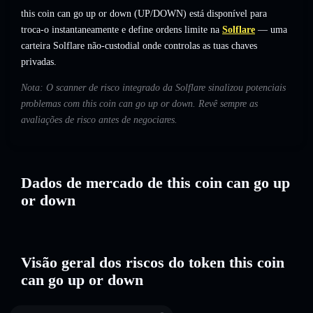
this coin can go up or down (UP/DOWN) está disponível para
troca-o instantaneamente e define ordens limite na
Solflare
— uma
carteira Solflare não-custodial onde controlas as tuas chaves
privadas.
Nota: O scanner de risco integrado da Solflare sinalizou potenciais
problemas com this coin can go up or down. Revê sempre as
avaliações de risco antes de negociares.
Dados de mercado de this coin can go up
or down
Visão geral dos riscos do token this coin
can go up or down