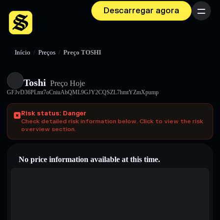
Descarregar agora
Menu
Início
/
Preços
/
Preço TOSHI
Toshi
Preço Hoje
GFJvD36PLmt7oCniuAbQML9GJY2CQSZL7hmtYZmXpump
Risk status: Danger
Check detailed risk information below. Click to view the risk
overview section.
No price information available at this time.