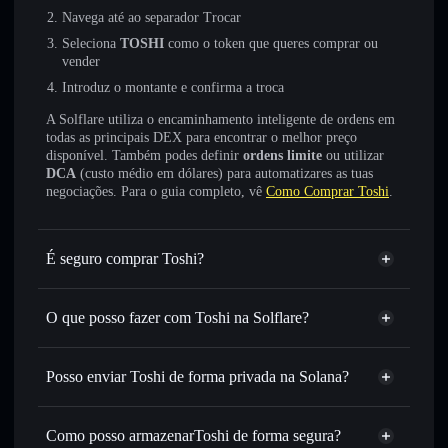
Navega até ao separador Trocar
Seleciona
TOSHI
como o token que queres comprar ou
vender
Introduz o montante e confirma a troca
A Solflare utiliza o encaminhamento inteligente de ordens em
todas as principais DEX para encontrar o melhor preço
disponível. Também podes definir
ordens limite
ou utilizar
DCA
(custo médio em dólares) para automatizares as tuas
negociações. Para o guia completo, vê
Como Comprar Toshi
.
É seguro comprar Toshi?
Toshi
não está verificado
O que posso fazer com Toshi na Solflare?
Toshi
Carteira Solflare
Trocar instantaneamente
— trocar TOSHI por SOL,
Posso enviar Toshi de forma privada na Solana?
USDC ou milhares de outros tokens Solana com
Agregador de Privacidade
encaminhamento inteligente de ordens para obteres o
melhor preço disponível
Como posso armazenarToshi de forma segura?