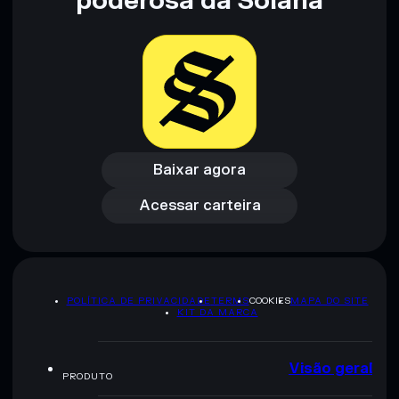
poderosa da Solana
pesquisa. Dados fornecidos pelo rugcheck.xyz.
Baixar agora
Acessar carteira
Baixar agora
Acessar carteira
POLÍTICA DE PRIVACIDADE
TERMS
COOKIES
MAPA DO SITE
KIT DA MARCA
Visão geral
PRODUTO