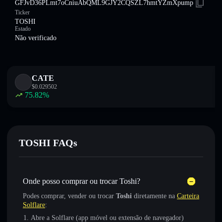
GFJvD36PLmt7oCniuAbQML9GJY2CQSZL7hmtYZmXpump
Ticker
TOSHI
Estado
Não verificado
CATE
$
0.029502
75.82
%
TOSHI FAQs
Onde posso comprar ou trocar Toshi?
Podes comprar, vender ou trocar
Toshi
diretamente na
Carteira
Solflare
:
Abre a Solflare (app móvel ou extensão de navegador)