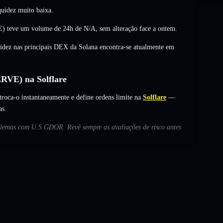
uidez muito baixa.
 teve um volume de 24h de
N/A
,
sem alteração
face a ontem.
uidez nas principais DEX da Solana encontra-se atualmente em
VE) na Solflare
-o instantaneamente e define ordens limite na
Solflare
—
as.
roblemas com U.S GDOR. Revê sempre as avaliações de risco antes