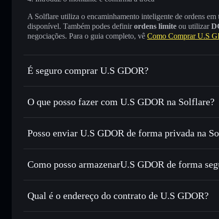
A Solflare utiliza o encaminhamento inteligente de ordens em
disponível. Também podes definir
ordens limite
ou utilizar
D
negociações. Para o guia completo, vê
Como Comprar U.S 
É seguro comprar U.S GDOR?
U.S GDOR
não está verificado
O que posso fazer com U.S GDOR na Solflare?
U.S GDOR
Carteira Solflare
Posso enviar U.S GDOR de forma privada na So
Trocar instantaneamente
— trocar GLOBAL DIGITAL OI
tokens Solana com encaminhamento inteligente de ordens pa
Agregador de Privacidade
Definir ordens limite
— automatizar transações ao teu
Como posso armazenarU.S GDOR de forma seg
Utilizar DCA
— investir de forma faseada ao longo 
U.S GDOR
carte
Enviar de forma privada
— transferir GLOBAL DIGITAL
Solflare
U.S GDOR
carteiras usando o Agregador de Privacidade integrado da S
Qual é o endereço do contrato de U.S GDOR?
Acompanhar em tempo real
— monitorizar o preço, volu
U.S GDOR
DIGITAL OIL RESERVE