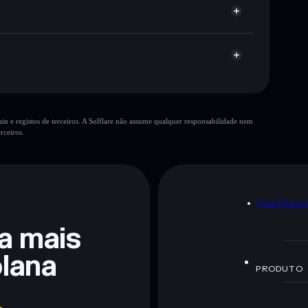
mF
RESERVE numa carteira não-custodial onde
GLOBAL DIGITAL
grande parte
n e registos de terceiros. A Solflare não assume qualquer responsabilidade nem
10 principais
rceiros.
poucos
única carteira
U.S GDOR
liquidez limitada
80% de concentração
U.S GDOR
 de fornecedores de liquidez
U.S GDOR
POLÍTICA
.S GDOR
mutáveis
ra mais
lana
 não constitui aconselhamento financeiro. Faz sempre a
PRODUTO