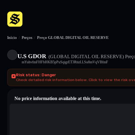
Início
/
Preços
/
Preço GLOBAL DIGITAL OIL RESERVE
U.S GDOR
(GLOBAL DIGITAL OIL RESERVE)
Preç
mYuhvfmFHFbHKB5pPuSqigrET3RtizLLSu8mVqVBfmF
Risk status: Danger
Check detailed risk information below. Click to view the risk ov
No price information available at this time.