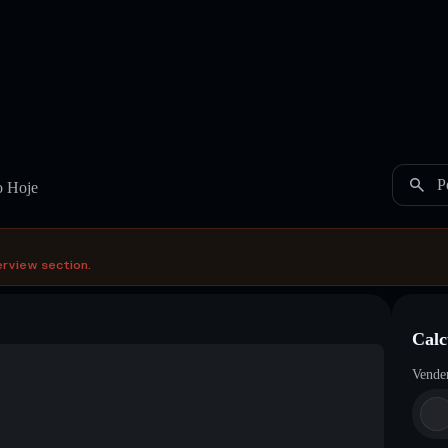
P
o Hoje
erview section.
Calc
Vende