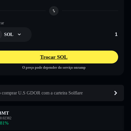
ar
SOL
Trocar SOL
O preço pode depender do serviço onramp
comprar U.S GDOR com a carteira Solflare
BMT
0.02382
.81
%