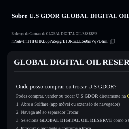
Sobre U.S GDOR GLOBAL DIGITAL O
Endereço do Contrato de GLOBAL DIGITAL OIL RESERVE
mYuhvfmFHFbHKB5pPuSqigrET3RtizLLSu8mVqVBfmF
GLOBAL DIGITAL OIL RESER
Onde posso comprar ou trocar U.S GDOR?
Podes comprar, vender ou trocar
U.S GDOR
diretamente na
C
Abre a Solflare (app móvel ou extensão de navegador)
Navega até ao separador Trocar
Seleciona
GLOBAL DIGITAL OIL RESERVE
como o t
Introduz o montante e confirma a troca