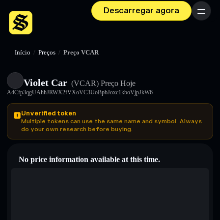
Descarregar agora
Menu
Início
/
Preços
/
Preço VCAR
Violet Car
(VCAR)
Preço Hoje
A4Cfp3qgUAhhJRWX2fVXoVC3UoBpbJoxc1kboVjpJkW6
Unverified token
Multiple tokens can use the same name and symbol. Always
do your own research before buying.
No price information available at this time.