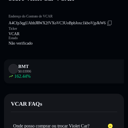
Endereço do Contrato de VCAR
A4Cfp3qgUAhhJRWX2fVXoVC3UoBpbJoxc1kboVjpJkW6
Ticker
VCAR
Estado
Não verificado
BMT
$
0.03996
162.44
%
VCAR FAQs
Onde posso comprar ou trocar Violet Car?