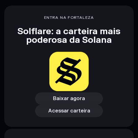
Aviso legal: Esta informação é apenas para fins educativos e
ENTRA NA FORTALEZA
não constitui aconselhamento financeiro. Faz sempre a tua
pesquisa. Dados fornecidos pelo rugcheck.xyz.
Solflare: a carteira mais
poderosa da Solana
Baixar agora
Acessar carteira
Baixar agora
Acessar carteira