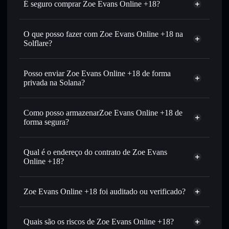
É seguro comprar Zoe Evans Online +18?
Zoe Evans Online +18
não está verificado
O que posso fazer com Zoe Evans Online +18 na
Solflare?
Zoe Evans Online +18
Carteira Solflare
Trocar instantaneamente
— trocar ZOEEVANS por
Posso enviar Zoe Evans Online +18 de forma
SOL, USDC ou milhares de outros tokens Solana com
privada na Solana?
encaminhamento inteligente de ordens para obteres o
Agregador de Privacidade
melhor preço disponível
Como posso armazenarZoe Evans Online +18 de
Definir ordens limite
— automatizar transações ao teu
forma segura?
preço-alvo para ZOEEVANS
Utilizar DCA
— investir de forma faseada ao longo do
Zoe Evans Online +18
tempo em ZOEEVANS
carteira não-custodial
Solflare
Qual é o endereço do contrato de Zoe Evans
Enviar de forma privada
— transferir ZOEEVANS sem
Online +18?
associar publicamente as carteiras usando o Agregador de
Solflare
Zoe Evans Online +18
Privacidade integrado da Solflare
Zoe Evans
Agregador de Privacidade
Online +18
Acompanhar em tempo real
— monitorizar o preço,
Zoe Evans Online +18 foi auditado ou verificado?
3Dtr1E5Z9WU3awNBzD4q11bSbDdjzKySorWebNJvpump
volume, capitalização de mercado e liquidez de
Zoe Evans Online +18
não está verificado
ZOEEVANS
Quais são os riscos de Zoe Evans Online +18?
Manter em segurança
— guardar ZOEEVANS numa
ZOEEVANS
Carteira