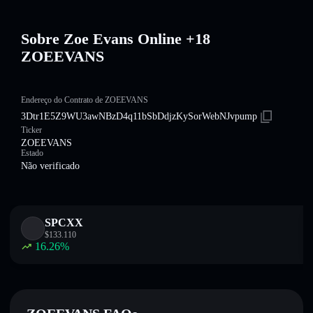
Sobre Zoe Evans Online +18
ZOEEVANS
Endereço do Contrato de ZOEEVANS
3Dtr1E5Z9WU3awNBzD4q11bSbDdjzKySorWebNJvpump
Ticker
ZOEEVANS
Estado
Não verificado
SPCXX
$
133.110
16.26
%