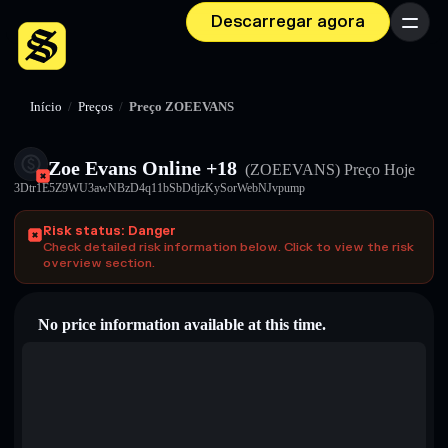
Descarregar agora
Menu
Início
/
Preços
/
Preço ZOEEVANS
Zoe Evans Online +18
(ZOEEVANS)
Preço Hoje
3Dtr1E5Z9WU3awNBzD4q11bSbDdjzKySorWebNJvpump
Risk status: Danger
Check detailed risk information below. Click to view the risk
overview section.
No price information available at this time.