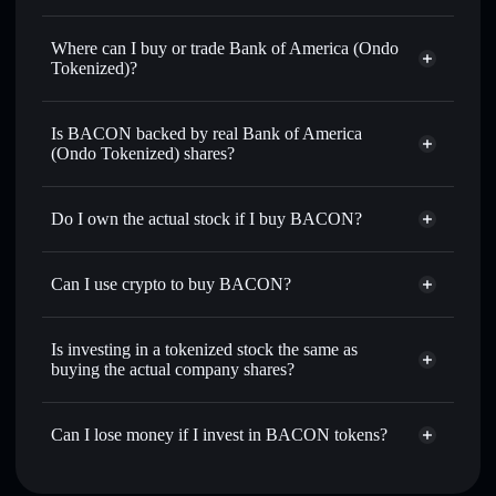
Bank of America (Ondo Tokenized)
$63.17
Where can I buy or trade Bank of America (Ondo
0.27%
Tokenized)?
Solflare Wallet
Is BACON backed by real Bank of America
(Ondo Tokenized) shares?
Do I own the actual stock if I buy BACON?
Can I use crypto to buy BACON?
Is investing in a tokenized stock the same as
buying the actual company shares?
Can I lose money if I invest in BACON tokens?