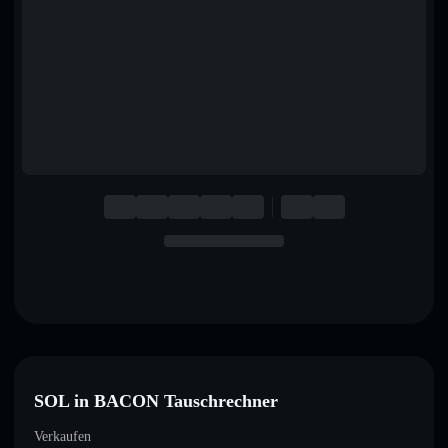
English
Deutsch
Italiano
Português
Español
SOL in BACON Tauschrechner
Verkaufen