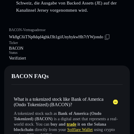
Schweiz, die Ausgabe von Backed Assets (JE) auf der
Kanalinsel Jersey vorgenommen wird.
BACON-Vertragsadresse
Wk8gC6iTNp8dqd4ghkJ3h1giiUnyhykwHh7tYWjondo
Ticker
BACON
Status
Verifiziert
BACON FAQs
What is a tokenized stock like Bank of America
(Ondo Tokenized) (BACON)?
A tokenized stock such as
Bank of America (Ondo
Tokenized) (BACON)
is a digital asset that represents a real-
world stock. You can
buy and
trade
it on the Solana
blockchain
directly from your
Solflare Wallet
using crypto