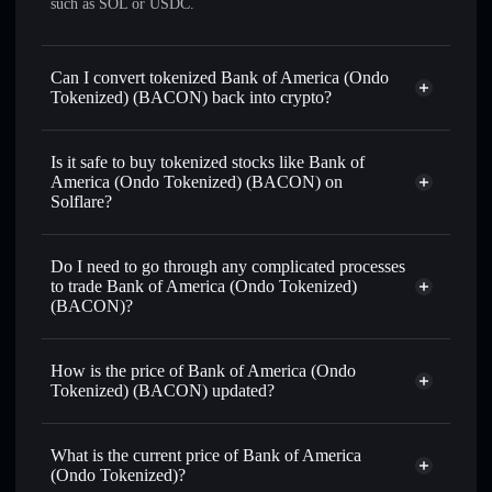
such as SOL or USDC.
Can I convert tokenized Bank of America (Ondo
Tokenized) (BACON) back into crypto?
Bank of America (Ondo
Tokenized)
swapped for USDC or SOL anytime
Is it safe to buy tokenized stocks like Bank of
America (Ondo Tokenized) (BACON) on
Solflare?
1:1 backed,
on-chain, and transparently verified
Do I need to go through any complicated processes
to trade Bank of America (Ondo Tokenized)
(BACON)?
How is the price of Bank of America (Ondo
Tokenized) (BACON) updated?
Bank of America (Ondo Tokenized)
match the real-world stock price
What is the current price of Bank of America
(Ondo Tokenized)?