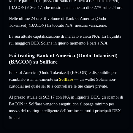
Mentre parliamo, il prezzo di Bank of America (Ondo Tokenized)
(BACON) è
$63.17
, che mostra una aumento di 0.27%
sulle 24 ore.
Nelle ultime 24 ore, il volume di Bank of America (Ondo
Tokenized) (BACON) ha toccato
N/A
,
nessuna variazione
.
La sua attuale capitalizzazione di mercato è circa
N/A
. La liquidità
sui maggiori DEX Solana in questo momento è pari a
N/A
.
Fai trading Bank of America (Ondo Tokenized)
(BACON) su Solflare
Bank of America (Ondo Tokenized) (BACON) è disponibile per
scambialo istantaneamente su
Solflare
— un wallet Solana non-
custodial nel quale sei tu a controllare le tue chiavi private.
Al prezzo attuale di $63.17 con N/A in liquidità DEX, gli scambi di
BACON in Solflare vengono eseguiti con slippage minimo per
mezzo del routing intelligente dell’ordine su tutti i principali DEX
Solana.