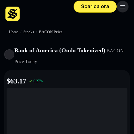
Scarica ora
Menu
Home
/
Stocks
/
BACON Price
Bank of America (Ondo Tokenized)
BACON
Price Today
$
63.17
0.27
%