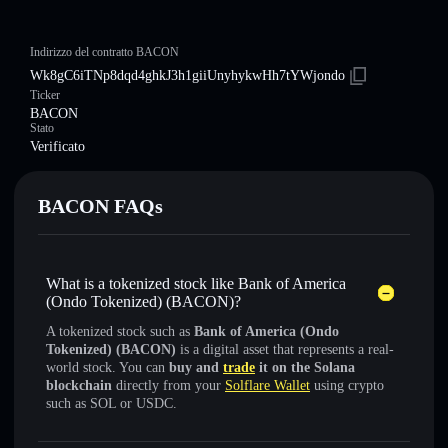
Indirizzo del contratto BACON
Wk8gC6iTNp8dqd4ghkJ3h1giiUnyhykwHh7tYWjondo
Ticker
BACON
Stato
Verificato
BACON FAQs
What is a tokenized stock like Bank of America
(Ondo Tokenized) (BACON)?
A tokenized stock such as
Bank of America (Ondo
Tokenized) (BACON)
is a digital asset that represents a real-
world stock. You can
buy and
trade
it on the Solana
blockchain
directly from your
Solflare Wallet
using crypto
such as SOL or USDC.