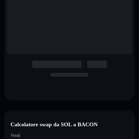
English
Deutsch
Italiano
Português
Español
Calcolatore swap da SOL a BACON
Vendi