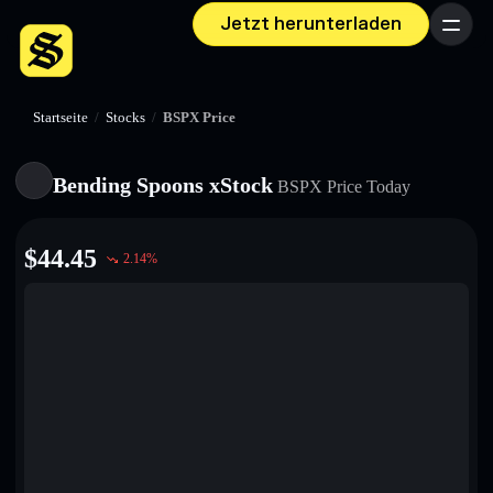
Jetzt herunterladen
Menü
Startseite
/
Stocks
/
BSPX Price
Bending Spoons xStock
BSPX
Price Today
$
44.45
2.14
%