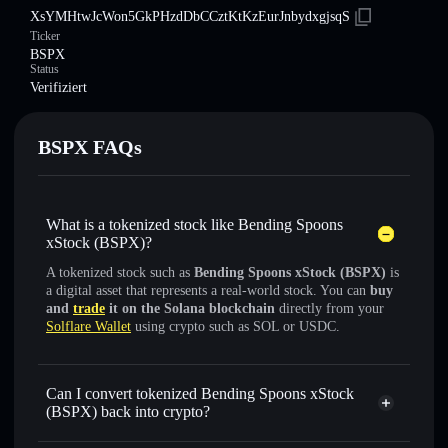
XsYMHtwJcWon5GkPHzdDbCCztKtKzEurJnbydxgjsqS
Ticker
BSPX
Status
Verifiziert
BSPX FAQs
What is a tokenized stock like Bending Spoons
xStock (BSPX)?
A tokenized stock such as
Bending Spoons xStock (BSPX)
is
a digital asset that represents a real-world stock. You can
buy
and
trade
it on the Solana blockchain
directly from your
Solflare Wallet
using crypto such as SOL or USDC.
Can I convert tokenized Bending Spoons xStock
(BSPX) back into crypto?
Bending Spoons xStock