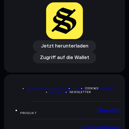
Jetzt herunterladen
Zugriff auf die Wallet
Jetzt herunterladen
Zugriff auf die Wallet
DATENSCHUTZRICHTLINIE
TERMS
COOKIES
SITEMAP
BRAND-KIT
NEWSLETTER
Übersicht
PRODUKT
Kernfunktionen