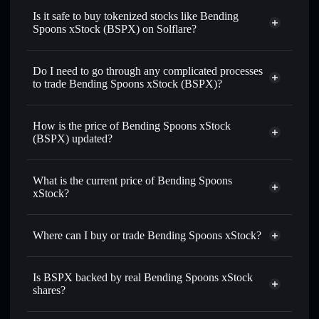
swapped for USDC or SOL anytime
Is it safe to buy tokenized stocks like Bending
Spoons xStock (BSPX) on Solflare?
1:1 backed,
on-chain, and transparently verified
Do I need to go through any complicated processes
to trade Bending Spoons xStock (BSPX)?
How is the price of Bending Spoons xStock
(BSPX) updated?
Bending Spoons xStock
match the real-world stock price
What is the current price of Bending Spoons
xStock?
Bending Spoons xStock
$44.45
2.14%
Where can I buy or trade Bending Spoons xStock?
Solflare Wallet
Is BSPX backed by real Bending Spoons xStock
shares?