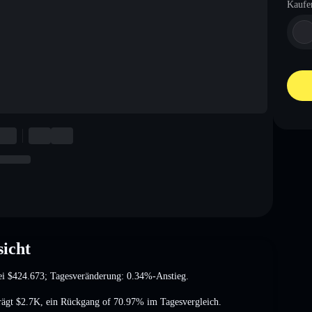
Kaufe
icht
ei
$424.673
; Tagesveränderung: 0.34%-Anstieg
.
rägt
$2.7K
,
ein Rückgang of 70.97%
im Tagesvergleich.