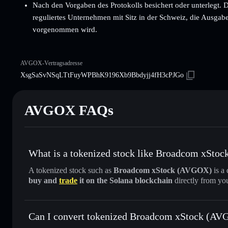
Nach den Vorgaben des Protokolls besichert oder unterlegt. 
reguliertes Unternehmen mit Sitz in der Schweiz, die Ausgab
vorgenommen wird.
AVGOX-Vertragsadresse
XsgSaSvNSqLTtFuyWPBhK9196Xb9Bbdyjj4fH3cPJGo
AVGOX FAQs
What is a tokenized stock like Broadcom xSto
A tokenized stock such as
Broadcom xStock (AVGOX)
is a 
buy and
trade
it on the Solana blockchain
directly from yo
Can I convert tokenized Broadcom xStock (AVG