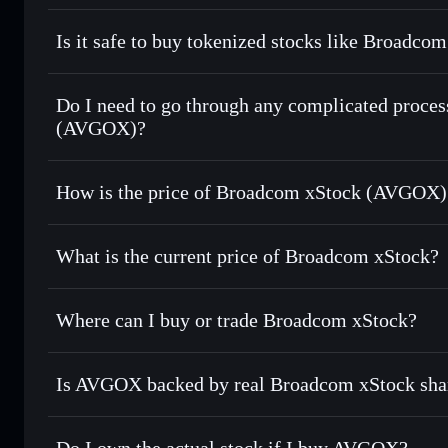
Broadcom xStock
swappe
Is it safe to buy tokenized stocks like Broadc
1:1 backed, o
Do I need to go through any complicated proce
(AVGOX)?
How is the price of Broadcom xStock (AVGOX)
Broadcom xStock
What is the current price of Broadcom xStock?
Broadcom xStock
$424.673
Where can I buy or trade Broadcom xStock?
Is AVGOX backed by real Broadcom xStock sha
Do I own the actual stock if I buy AVGOX?