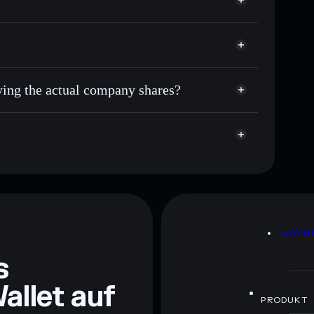
uying the actual company shares?
DATEN
s
allet auf
PRODUKT