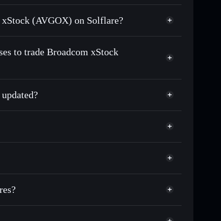
d for USDC or SOL anytime
om xStock (AVGOX) on Solflare?
n-chain, and transparently verified
sses to trade Broadcom xStock
 updated?
match the real-world stock price
0.34%
Solflare Wallet
res?