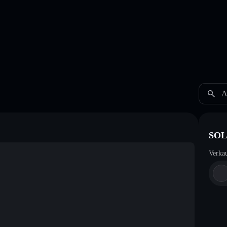
A
SOL
Verka