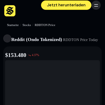
Jetzt herunterladen
Menü
Startseite
/
Stocks
/
RDDTON Price
Reddit (Ondo Tokenized)
RDDTON
Price Today
$
153.480
4.37
%