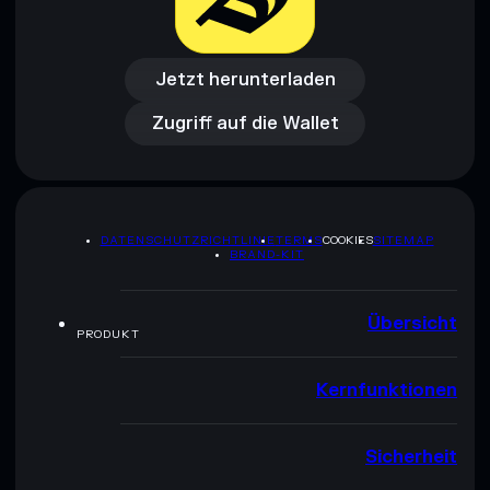
Jetzt herunterladen
Zugriff auf die Wallet
Jetzt herunterladen
Zugriff auf die Wallet
DATENSCHUTZRICHTLINIE
TERMS
COOKIES
SITEMAP
BRAND-KIT
Übersicht
PRODUKT
Kernfunktionen
Sicherheit