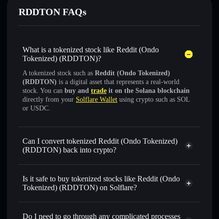
RDDTON FAQs
What is a tokenized stock like Reddit (Ondo
Tokenized) (RDDTON)?
A tokenized stock such as
Reddit (Ondo Tokenized)
(RDDTON)
is a digital asset that represents a real-world
stock. You can
buy and
trade
it on the Solana blockchain
directly from your
Solflare Wallet
using crypto such as SOL
or USDC.
Can I convert tokenized Reddit (Ondo Tokenized)
(RDDTON) back into crypto?
Reddit (Ondo Tokenized)
swapped for USDC or SOL anytime
Is it safe to buy tokenized stocks like Reddit (Ondo
Tokenized) (RDDTON) on Solflare?
1:1 backed,
on-chain, and transparently verified
Do I need to go through any complicated processes