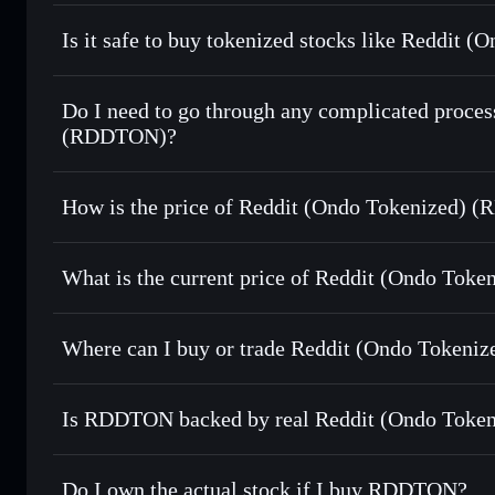
Reddit (Ondo Tokenized)
Is it safe to buy tokenized stocks like Reddit
1:1 backed, o
Do I need to go through any complicated proces
(RDDTON)?
How is the price of Reddit (Ondo Tokenized)
Reddit (Ondo Tokenized)
What is the current price of Reddit (Ondo Toke
Reddit (Ondo Tokenized)
$150.870
Where can I buy or trade Reddit (Ondo Tokeniz
Is RDDTON backed by real Reddit (Ondo Token
Do I own the actual stock if I buy RDDTON?