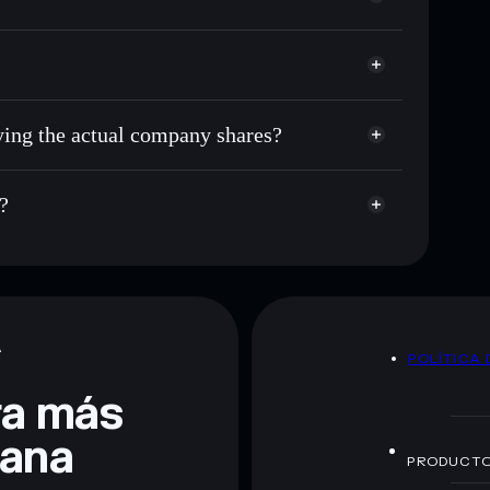
uying the actual company shares?
?
A
POLÍTICA 
era más
lana
PRODUCT