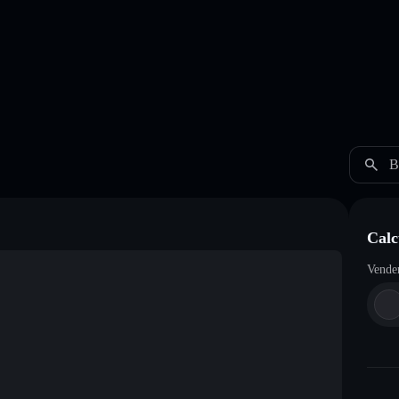
B
Calc
Vende