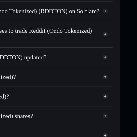
swapped for USDC or SOL anytime
 (Ondo Tokenized) (RDDTON) on Solflare?
n-chain, and transparently verified
ses to trade Reddit (Ondo Tokenized)
 (RDDTON) updated?
match the real-world stock price
nized)?
2.61%
ed)?
Solflare Wallet
ized) shares?