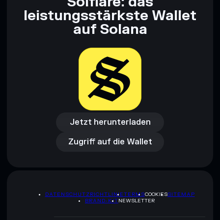
Solflare: das
leistungsstärkste Wallet
auf Solana
Jetzt herunterladen
Zugriff auf die Wallet
Jetzt herunterladen
Zugriff auf die Wallet
DATENSCHUTZRICHTLINIE
TERMS
COOKIES
SITEMAP
BRAND-KIT
NEWSLETTER