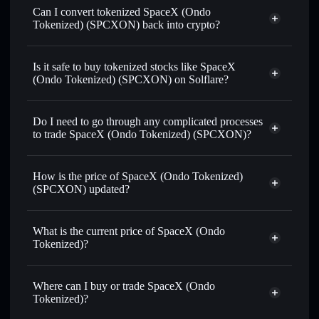
Can I convert tokenized SpaceX (Ondo
Tokenized) (SPCXON) back into crypto?
SpaceX (Ondo Tokenized)
swapped for USDC or SOL anytime
Is it safe to buy tokenized stocks like SpaceX
(Ondo Tokenized) (SPCXON) on Solflare?
1:1 backed,
on-chain, and transparently verified
Do I need to go through any complicated processes
to trade SpaceX (Ondo Tokenized) (SPCXON)?
How is the price of SpaceX (Ondo Tokenized)
(SPCXON) updated?
SpaceX (Ondo Tokenized)
match the real-world stock price
What is the current price of SpaceX (Ondo
Tokenized)?
SpaceX (Ondo Tokenized)
$137.476
0.45%
Where can I buy or trade SpaceX (Ondo
Tokenized)?