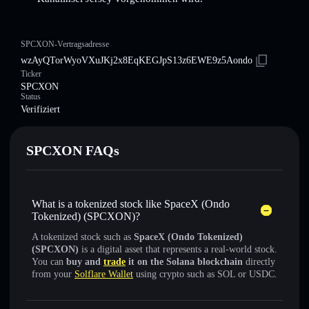
SPCXON-Vertragsadresse
wzAyQTorWyoVXuJKj2x8EqKEGJpS13z6EWE9z5Aondo
Ticker
SPCXON
Status
Verifiziert
SPCXON FAQs
What is a tokenized stock like SpaceX (Ondo
Tokenized) (SPCXON)?
A tokenized stock such as
SpaceX (Ondo Tokenized)
(SPCXON)
is a digital asset that represents a real-world stock.
You can
buy and
trade
it on the Solana blockchain
directly
from your
Solflare Wallet
using crypto such as SOL or USDC.