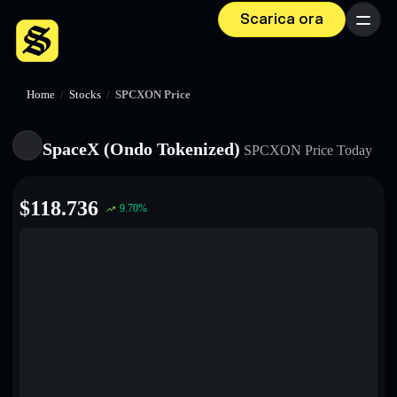
Scarica ora
Menu
Home
/
Stocks
/
SPCXON Price
SpaceX (Ondo Tokenized)
SPCXON
Price Today
$
118.736
9.70
%