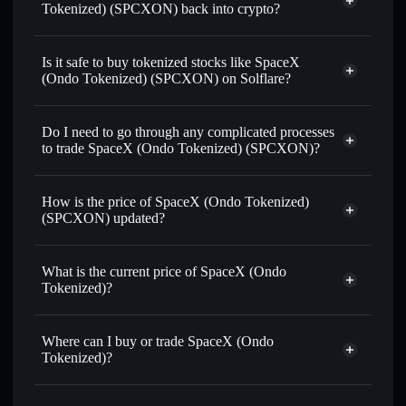
Tokenized) (SPCXON) back into crypto?
SpaceX (Ondo Tokenized)
swapped for USDC or SOL anytime
Is it safe to buy tokenized stocks like SpaceX
(Ondo Tokenized) (SPCXON) on Solflare?
1:1 backed,
on-chain, and transparently verified
Do I need to go through any complicated processes
to trade SpaceX (Ondo Tokenized) (SPCXON)?
How is the price of SpaceX (Ondo Tokenized)
(SPCXON) updated?
SpaceX (Ondo Tokenized)
match the real-world stock price
What is the current price of SpaceX (Ondo
Tokenized)?
SpaceX (Ondo Tokenized)
$118.736
9.70%
Where can I buy or trade SpaceX (Ondo
Tokenized)?
Solflare Wallet