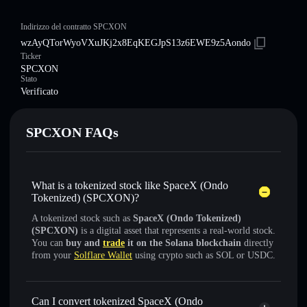
Indirizzo del contratto SPCXON
wzAyQTorWyoVXuJKj2x8EqKEGJpS13z6EWE9z5Aondo
Ticker
SPCXON
Stato
Verificato
SPCXON FAQs
What is a tokenized stock like SpaceX (Ondo
Tokenized) (SPCXON)?
A tokenized stock such as
SpaceX (Ondo Tokenized)
(SPCXON)
is a digital asset that represents a real-world stock.
You can
buy and
trade
it on the Solana blockchain
directly
from your
Solflare Wallet
using crypto such as SOL or USDC.
Can I convert tokenized SpaceX (Ondo