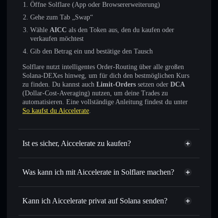
Öffne Solflare (App oder Browsererweiterung)
Gehe zum Tab „Swap“
Wähle
AICC
als den Token aus, den du kaufen oder
verkaufen möchtest
Gib den Betrag ein und bestätige den Tausch
Solflare nutzt intelligentes Order-Routing über alle großen
Solana-DEXes hinweg, um für dich den bestmöglichen Kurs
zu finden. Du kannst auch
Limit-Orders
setzen oder
DCA
(Dollar-Cost-Averaging) nutzen, um deine Trades zu
automatisieren. Eine vollständige Anleitung findest du unter
So kaufst du Aiccelerate
.
Ist es sicher, Aiccelerate zu kaufen?
Aiccelerate
nicht verifiziert
Was kann ich mit Aiccelerate in Solflare machen?
Aiccelerate
Solflare-Wallet
Sofort tauschen
– handle AICC gegen SOL, USDC oder
Kann ich Aiccelerate privat auf Solana senden?
Tausende anderer Solana-Tokens mit intelligentem Order
Privacy
Routing zum bestmöglichen Kurs