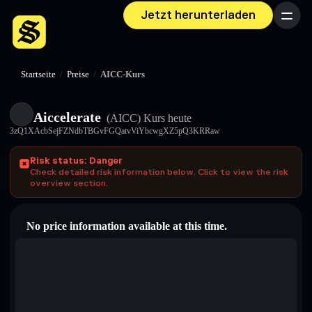
Jetzt herunterladen
Menü
Startseite
/
Preise
/
AICC-Kurs
Aiccelerate
(AICC)
Kurs heute
3zQ1XAcbSejFZNdbTBGvFGQatvViYbcwgXZ5pQ3KRRaw
Risk status: Danger
Check detailed risk information below. Click to view the risk
overview section.
No price information available at this time.