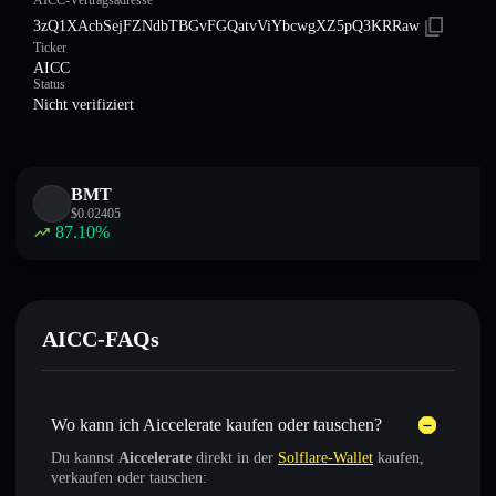
AICC-Vertragsadresse
3zQ1XAcbSejFZNdbTBGvFGQatvViYbcwgXZ5pQ3KRRaw
Ticker
AICC
Status
Nicht verifiziert
BMT
$
0.02405
87.10
%
AICC-FAQs
Wo kann ich Aiccelerate kaufen oder tauschen?
Du kannst
Aiccelerate
direkt in der
Solflare-Wallet
kaufen,
verkaufen oder tauschen: