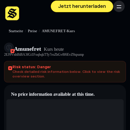
Jetzt herunterladen
Menü
Startseite
/
Preise
/
AMUNEFRET-Kurs
Amunefret
Kurs heute
2EJ9VnhBiBA3fGi1FoqbqkTTy7roZhGv8f6EvZ9zpump
Risk status: Danger
Check detailed risk information below. Click to view the risk
overview section.
No price information available at this time.