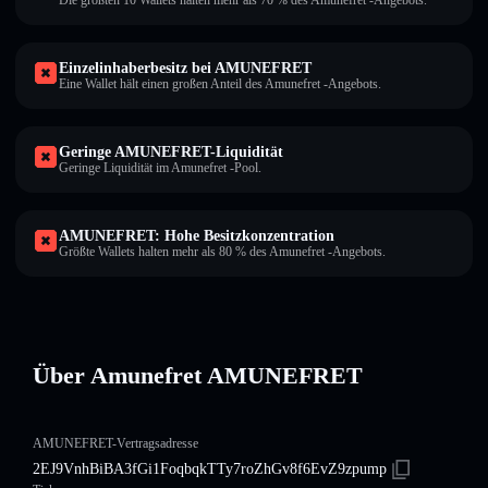
Die größten 10 Wallets halten mehr als 70 % des Amunefret -Angebots.
Einzelinhaberbesitz bei AMUNEFRET
Eine Wallet hält einen großen Anteil des Amunefret -Angebots.
Geringe AMUNEFRET-Liquidität
Geringe Liquidität im Amunefret -Pool.
AMUNEFRET: Hohe Besitzkonzentration
Größte Wallets halten mehr als 80 % des Amunefret -Angebots.
Über Amunefret AMUNEFRET
AMUNEFRET-Vertragsadresse
2EJ9VnhBiBA3fGi1FoqbqkTTy7roZhGv8f6EvZ9zpump