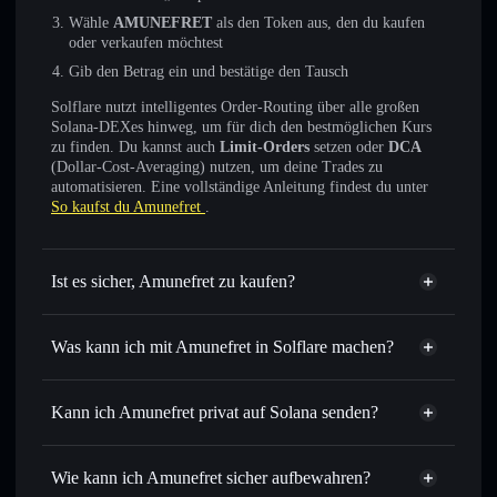
Wähle
AMUNEFRET
als den Token aus, den du kaufen
oder verkaufen möchtest
Gib den Betrag ein und bestätige den Tausch
Solflare nutzt intelligentes Order-Routing über alle großen
Solana-DEXes hinweg, um für dich den bestmöglichen Kurs
zu finden. Du kannst auch
Limit-Orders
setzen oder
DCA
(Dollar-Cost-Averaging) nutzen, um deine Trades zu
automatisieren. Eine vollständige Anleitung findest du unter
So kaufst du Amunefret
.
Ist es sicher, Amunefret zu kaufen?
Amunefret
nicht verifiziert
Was kann ich mit Amunefret in Solflare machen?
Amunefret
Solflare-Wallet
Sofort tauschen
– handle AMUNEFRET gegen SOL,
Kann ich Amunefret privat auf Solana senden?
USDC oder Tausende anderer Solana-Tokens mit
Privacy
intelligentem Order Routing zum bestmöglichen Kurs
Aggregator
Wie kann ich Amunefret sicher aufbewahren?
Limit-Orders setzen
– automatisiere Trades zu deinem