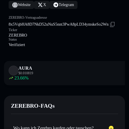
Website
X
Telegram
ZEREBRO-Vertragsadresse
8x5VqbHA8D7NkD52uNuS5nnt3PwA8pLD34ymskeSo2Wn
Ticker
ZEREBRO
Status
Verifiziert
AURA
$
0.010819
23.66
%
ZEREBRO-FAQs
Wo kann ich Zerebro kaufen oder tauschen?