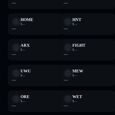
—
—
HOME
HNT
$—
$—
—
—
ARX
FIGHT
$—
$—
—
—
UWU
MEW
$—
$—
—
—
ORE
WET
$—
$—
—
—