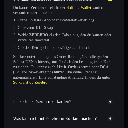
Du kannst
Zerebro
direkt in der
Solflare-Wallet
kaufen,
verkaufen oder tauschen:
Öffne Solflare (App oder Browsererweiterung)
Gehe zum Tab „Swap“
Wähle
ZEREBRO
als den Token aus, den du kaufen oder
verkaufen möchtest
Gib den Betrag ein und bestätige den Tausch
Solflare nutzt intelligentes Order-Routing über alle großen
Solana-DEXes hinweg, um für dich den bestmöglichen Kurs
zu finden. Du kannst auch
Limit-Orders
setzen oder
DCA
(Dollar-Cost-Averaging) nutzen, um deine Trades zu
automatisieren. Eine vollständige Anleitung findest du unter
So kaufst du Zerebro
.
Ist es sicher, Zerebro zu kaufen?
Zerebro
verifizierter Token
Was kann ich mit Zerebro in Solflare machen?
Zerebro
Solflare-Wallet