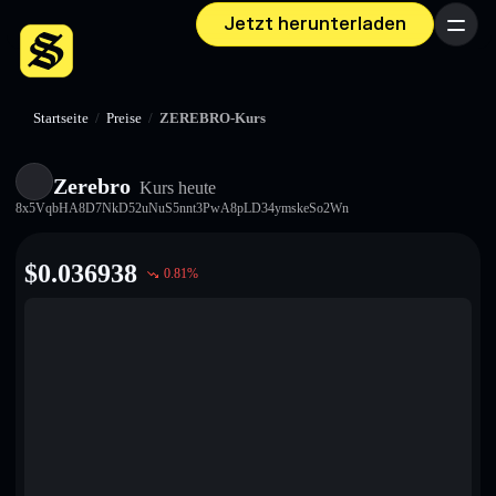
Jetzt herunterladen
Menü
Startseite
/
Preise
/
ZEREBRO-Kurs
Zerebro
Kurs heute
8x5VqbHA8D7NkD52uNuS5nnt3PwA8pLD34ymskeSo2Wn
$
0.036938
0.81
%