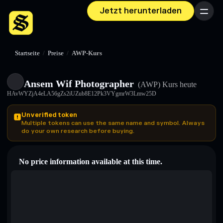
Jetzt herunterladen
Menü
Startseite
/
Preise
/
AWP-Kurs
Ansem Wif Photographer
(AWP)
Kurs heute
HAvWYZjA4eLA56gZs2iUZub8E12Pk3VYgmrW3Lmw25D
Unverified token
Multiple tokens can use the same name and symbol. Always
do your own research before buying.
No price information available at this time.