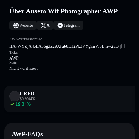
Über Ansem Wif Photographer AWP
Website
X
Telegram
AWP-Vertragsadresse
HAvWYZjA4eLA56gZs2iUZub8E12Pk3VYgmrW3Lmw25D
Ticker
AWP
Status
Nicht verifiziert
CRED
$
0.600432
19.34
%
AWP-FAQs