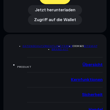
Jetzt herunterladen
Zugriff auf die Wallet
Jetzt herunterladen
Zugriff auf die Wallet
DATENSCHUTZRICHTLINIE
TERMS
COOKIES
SITEMAP
BRAND-KIT
Übersicht
PRODUKT
Kernfunktionen
Sicherheit
Handel